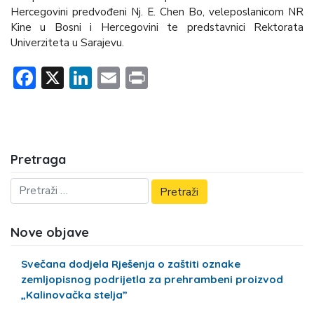
Hercegovini predvođeni
Nj. E. Chen Bo, veleposlanicom NR
Kine u Bosni i Hercegovini
te predstavnici Rektorata
Univerziteta u Sarajevu.
Facebook
X
LinkedIn
Email
Print
Pretraga
Nove objave
Svečana dodjela Rješenja o zaštiti oznake
zemljopisnog podrijetla za prehrambeni proizvod
„Kalinovačka stelja”