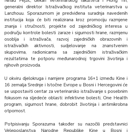
Nihad Fejzić
, dekan Veterinarskog fakulteta i
Hong Yin
,
generalni direktor Istraživačkog instituta veterinarstva u
Lanzhouu. Sporazumom je predviđena suradnja navedenih
institucija koja će biti realizirana kroz promociju razmjene
znanja i stručnosti, projekte od zajedničkog interesa u
području kontrole bolesti zaraze i sigurnosti hrane, razmjenu
osoblja i istraživača, razvoj zajedničkih obrazovnih i
istraživačkih aktivnosti, sudjelovanje na znanstvenim
skupovima, radionicama sa zajedničkim istraživačkim
rezultatima te potporu međunarodnoj trgovini životinja i
njihovih proizvoda.
U okviru djelokruga i namjere programa 16+1 između Kine i
16 zemalja Srednje i Istočne Evrope u Bosni i Hercegovini će
se uspostaviti centar za veterinarsko istraživanje s posebnim
fokusom na sljedeće oblasti: infektivne bolesti, One Health
program, sigurnost hrane, dobrobit životinja i antimikrobna
otpornost.
Potpisivanju Sporazuma također su nazočili predstavnici
Veleposlanstva Narodne Republike Kine u Bosni i