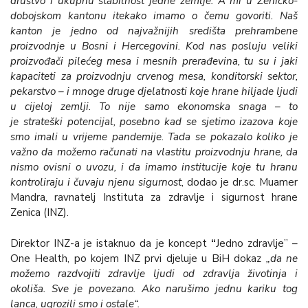
društvo i ukupnu stabilnost jedne zemlje. A mi u Zeničko-
dobojskom kantonu itekako imamo o čemu govoriti. Naš
kanton je
jedno od najvažnijih središta prehrambene
proizvodnje u Bosni i Hercegovini. Kod nas posluju veliki
proizvođači pilećeg mesa i mesnih prerađevina, tu su i jaki
kapaciteti za proizvodnju crvenog mesa, konditorski sektor,
pekarstvo – i mnoge druge djelatnosti koje hrane hiljade ljudi
u cijeloj zemlji. To nije samo ekonomska snaga – to
je strateški potencijal, posebno kad se sjetimo izazova koje
smo imali u vrijeme pandemije. Tada se pokazalo koliko je
važno da možemo računati na vlastitu proizvodnju hrane, da
nismo ovisni o uvozu, i da imamo institucije koje tu hranu
kontroliraju i čuvaju njenu sigurnost
, dodao je dr.sc. Muamer
Mandra, ravnatelj Instituta za zdravlje i sigurnost hrane
Zenica (INZ).
Direktor INZ-a je istaknuo da je koncept
“
Jedno zdravlje” –
One Health, po kojem INZ prvi djeluje u BiH dokaz
„da ne
možemo razdvojiti zdravlje ljudi od zdravlja životinja i
okoliša. Sve je povezano. Ako narušimo jednu kariku tog
lanca, ugrozili smo i ostale“.