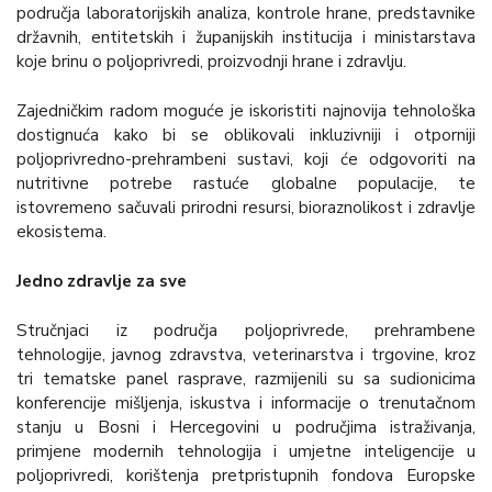
područja laboratorijskih analiza, kontrole hrane, predstavnike
državnih, entitetskih i županijskih institucija i ministarstava
koje brinu o poljoprivredi, proizvodnji hrane i zdravlju.
Zajedničkim radom moguće je iskoristiti najnovija tehnološka
dostignuća kako bi se oblikovali inkluzivniji i otporniji
poljoprivredno-prehrambeni sustavi, koji će odgovoriti na
nutritivne potrebe rastuće globalne populacije, te
istovremeno sačuvali prirodni resursi, bioraznolikost i zdravlje
ekosistema.
Jedno zdravlje za sve
Stručnjaci iz područja poljoprivrede, prehrambene
tehnologije, javnog zdravstva, veterinarstva i trgovine, kroz
tri tematske panel rasprave, razmijenili su sa sudionicima
konferencije mišljenja, iskustva i informacije o trenutačnom
stanju u Bosni i Hercegovini u područjima istraživanja,
primjene modernih tehnologija i umjetne inteligencije u
poljoprivredi, korištenja pretpristupnih fondova Europske