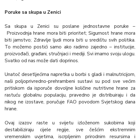
Poruke sa skupa u Zenici
Sa skupa u Zenici su poslane jednostavne poruke –
Proizvodnja hrane mora biti prioritet; Sigurnost hrane mora
biti jamstvo; Zdravlje ljudi mora biti u središtu svih politika.
To možemo postići samo ako radimo zajedno – institucije,
proizvođači, građani, stručnjaci i mediji. Svi imamo svoju ulogu.
Svatko od nas može dati doprinos.
Unatoč desetljećima napretka u borbi s gladi i malnutricijom,
naši poljoprivredno-prehrambeni sustavi su pod sve većim
pritiskom da isporuče dovoljne količine nutritivne hrane za
rastuću globalnu populaciju, pravedno je distribuiraju i da
nikog ne izostave, poručuje FAO povodom Svjetskog dana
hrane.
Ovaj izazov raste u svijetu izloženom sukobima koji
destabiliziraju cijele regije, sve češćim ekstremnim
vremenskim uvjetima, iscrpljenim prirodnim resursima i