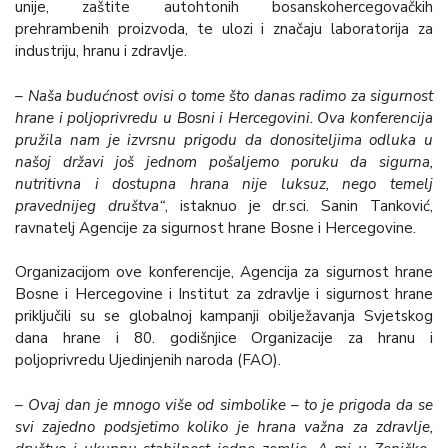
unije, zaštite autohtonih bosanskohercegovačkih
prehrambenih proizvoda, te ulozi i značaju laboratorija za
industriju, hranu i zdravlje.
– Naša budućnost ovisi o tome što danas radimo za sigurnost
hrane i poljoprivredu u Bosni i Hercegovini. Ova konferencija
pružila nam je izvrsnu prigodu da donositeljima odluka u
našoj državi još jednom pošaljemo poruku da sigurna,
nutritivna i dostupna hrana nije luksuz, nego temelj
pravednijeg društva“
, istaknuo je dr.sci. Sanin Tanković,
ravnatelj Agencije za sigurnost hrane Bosne i Hercegovine.
Organizacijom ove konferencije, Agencija za sigurnost hrane
Bosne i Hercegovine i Institut za zdravlje i sigurnost hrane
priključili su se globalnoj kampanji obilježavanja Svjetskog
dana hrane i 80. godišnjice Organizacije za hranu i
poljoprivredu Ujedinjenih naroda (FAO).
–
Ovaj dan je mnogo više od simbolike – to je prigoda da se
svi zajedno podsjetimo koliko je hrana važna za zdravlje,