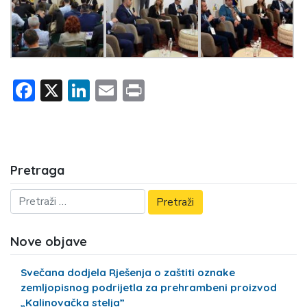
Facebook
X
LinkedIn
Email
Print
Pretraga
Nove objave
Svečana dodjela Rješenja o zaštiti oznake
zemljopisnog podrijetla za prehrambeni proizvod
„Kalinovačka stelja”