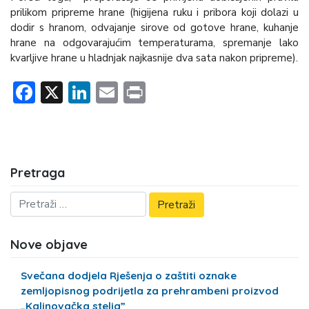
prilikom pripreme hrane (higijena ruku i pribora koji dolazi u
dodir s hranom, odvajanje sirove od gotove hrane, kuhanje
hrane na odgovarajućim temperaturama, spremanje lako
kvarljive hrane u hladnjak najkasnije dva sata nakon pripreme).
Facebook
X
LinkedIn
Email
Print
Pretraga
Nove objave
Svečana dodjela Rješenja o zaštiti oznake
zemljopisnog podrijetla za prehrambeni proizvod
„Kalinovačka stelja”