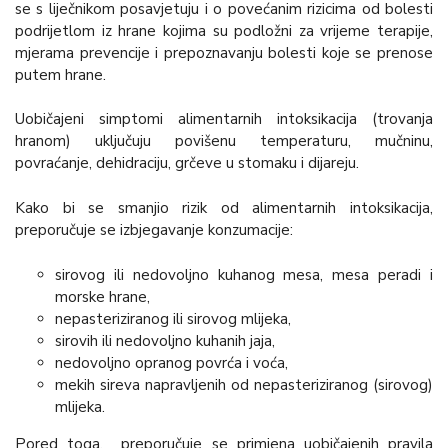
se s liječnikom posavjetuju i o povećanim rizicima od bolesti
podrijetlom iz hrane kojima su podložni za vrijeme terapije,
mjerama prevencije i prepoznavanju bolesti koje se prenose
putem hrane.
Uobičajeni simptomi alimentarnih intoksikacija (trovanja
hranom) uključuju povišenu temperaturu, mučninu,
povraćanje, dehidraciju, grčeve u stomaku i dijareju.
Kako bi se smanjio rizik od alimentarnih intoksikacija,
preporučuje se izbjegavanje konzumacije:
sirovog ili nedovoljno kuhanog mesa, mesa peradi i
morske hrane,
nepasteriziranog ili sirovog mlijeka,
sirovih ili nedovoljno kuhanih jaja,
nedovoljno opranog povrća i voća,
mekih sireva napravljenih od nepasteriziranog (sirovog)
mlijeka.
Pored toga, preporučuje se primjena uobičajenih pravila