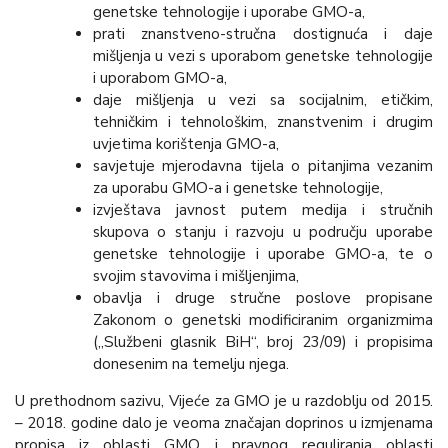
genetske tehnologije i uporabe GMO-a,
prati znanstveno-stručna dostignuća i daje
mišljenja u vezi s uporabom genetske tehnologije
i uporabom GMO-a,
daje mišljenja u vezi sa socijalnim, etičkim,
tehničkim i tehnološkim, znanstvenim i drugim
uvjetima korištenja GMO-a,
savjetuje mjerodavna tijela o pitanjima vezanim
za uporabu GMO-a i genetske tehnologije,
izvještava javnost putem medija i stručnih
skupova o stanju i razvoju u području uporabe
genetske tehnologije i uporabe GMO-a, te o
svojim stavovima i mišljenjima,
obavlja i druge stručne poslove propisane
Zakonom o genetski modificiranim organizmima
(„Službeni glasnik BiH“, broj 23/09) i propisima
donesenim na temelju njega.
U prethodnom sazivu, Vijeće za GMO je u razdoblju od 2015.
– 2018. godine dalo je veoma značajan doprinos u izmjenama
propisa iz oblasti GMO i pravnog reguliranja oblasti