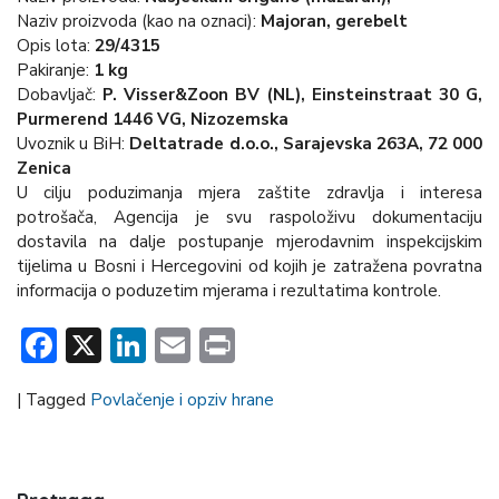
Naziv proizvoda (kao na oznaci):
Majoran, gerebelt
Opis lota:
29/4315
Pakiranje:
1 kg
Dobavljač:
P. Visser&Zoon BV (NL), Einsteinstraat 30 G,
Purmerend 1446 VG, Nizozemska
Uvoznik u BiH:
Deltatrade d.o.o., Sarajevska 263A, 72 000
Zenica
U cilju poduzimanja mjera zaštite zdravlja i interesa
potrošača, Agencija je svu raspoloživu dokumentaciju
dostavila na dalje postupanje mjerodavnim inspekcijskim
tijelima u Bosni i Hercegovini od kojih je zatražena povratna
informacija o poduzetim mjerama i rezultatima kontrole.
Facebook
X
LinkedIn
Email
Print
|
Tagged
Povlačenje i opziv hrane