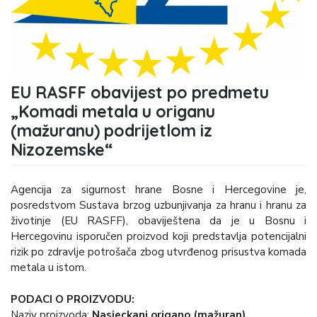
EU RASFF obavijest po predmetu
„Komadi metala u origanu
(mažuranu) podrijetlom iz
Nizozemske“
Agencija za sigurnost hrane Bosne i Hercegovine je,
posredstvom Sustava brzog uzbunjivanja za hranu i hranu za
životinje (EU RASFF), obaviještena da je u Bosnu i
Hercegovinu isporučen proizvod koji predstavlja potencijalni
rizik po zdravlje potrošača zbog utvrđenog prisustva komada
metala u istom.
PODACI O PROIZVODU:
Naziv proizvoda:
Nasjeckani origano (mažuran),