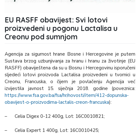
EU RASFF obavijest: Svi lotovi
proizvedeni u pogonu Lactalisa u
Creonu pod sumnjom
Agencija za sigurnost hrane Bosne i Hercegovine je putem
Sustava brzog uzbunjivanja za hranu i hranu za životinje (EU
RASFF) obaviještena da su u Bosnu i Hercegovinu isporučeni
sljedeći lotovi proizvoda Lactalisa proizvedeni u tvornici u
Creonu, Francuska, o čijem je povlačenju Agencija već
izvijestila javnost 15. siječnja 2018. godine (poveznica:
https://www.fsa.gov.ba/fsa/hr/novosti/item/412-dopunska-
obavijest-o-proizvodima-lactalis-creon-francuska
):
– Celia Digex 0-12 400g, Lot: 16C0010821;
– Celia Expert 1 400g, Lot: 16C0010425;