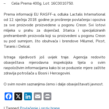
– Celia Prema 400g, Lot: 16C0010750.
Prema informaciji EU RASFF-a, odluka Lactalis International
od 12. siječnja 2018. godine je proširenje povlačenja i opoziva
za sve proizvode proizvedene u pogonu Creon. Svi lotovi
mlijeka u prahu za dojenčad, žitarica i specijaliziranih
prehrambenih proizvoda koji su proizvedeni u pogonu Creon
su pod sumnjom, što obuhvaća i brendove Milumel, Picot,
Taranis i Delical.
Istraga sljedivosti još uvijek traje. Agencija redovito
obavještava mjerodavna inspekcijska tijela o svim
raspoloživim informacijama kako bi se poduzele mjere zaštite
zdravlja potrošača u Bosni i Hercegovini.
O svim novim saznanjima ćemo i dalje obavještavati javnost.
Facebook
X
LinkedIn
Email
Print
|
Tagged
Povlačenje i opziv hrane