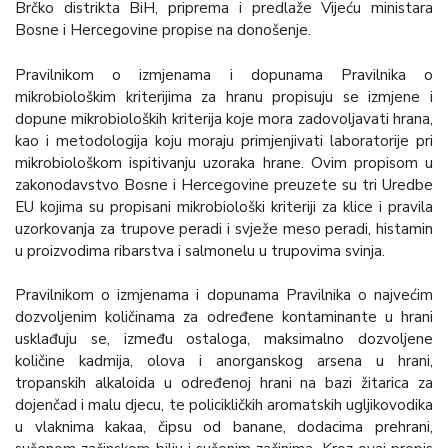
Brčko distrikta BiH, priprema i predlaže Vijeću ministara
Bosne i Hercegovine propise na donošenje.
Pravilnikom o izmjenama i dopunama Pravilnika o
mikrobiološkim kriterijima za hranu propisuju se izmjene i
dopune mikrobioloških kriterija koje mora zadovoljavati hrana,
kao i metodologija koju moraju primjenjivati laboratorije pri
mikrobiološkom ispitivanju uzoraka hrane. Ovim propisom u
zakonodavstvo Bosne i Hercegovine preuzete su tri Uredbe
EU kojima su propisani mikrobiološki kriteriji za klice i pravila
uzorkovanja za trupove peradi i svježe meso peradi, histamin
u proizvodima ribarstva i salmonelu u trupovima svinja.
Pravilnikom o izmjenama i dopunama Pravilnika o najvećim
dozvoljenim količinama za određene kontaminante u hrani
usklađuju se, između ostaloga, maksimalno dozvoljene
količine kadmija, olova i anorganskog arsena u hrani,
tropanskih alkaloida u određenoj hrani na bazi žitarica za
dojenčad i malu djecu, te policikličkih aromatskih ugljikovodika
u vlaknima kakaa, čipsu od banane, dodacima prehrani,