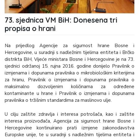
73. sjednica VM BiH: Donesena tri
propisa o hrani
Na prijedlog Agencije za sigurnost hrane Bosne i
Hercegovine, u suradnji s nadležnim tijelima entiteta i Brčko
distrikta BiH, Vijeće ministara Bosne i Hercegovine je na 73.
sjednici održanoj 15. rujna 2016. godine donijelo Pravilnik o
izmjenama i dopunama pravilnika o mikrobiološkim kriterijima
za hranu, Pravilnik o izmjenama i dopunama pravilnika o
maksimalno dozvoljenim količinama za određene
kontaminante u hrane i Pravilnik o izmjenama i dopunama
pravilnika o tržišnim standardima za maslinovo ulje.
U cilju zaštite zdravlja i interesa potrošača, kao i zaštite
interesa proizvođača, Agencija za sigurnost hrane Bosne i
Hercegovine kontinuirano prati izmjene zakonodavstva
Europske unije, te u suradnji s nadležnim tijelima entiteta i