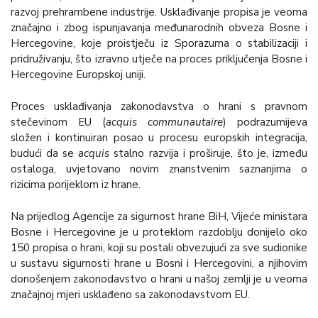
razvoj prehrambene industrije. Usklađivanje propisa je veoma
značajno i zbog ispunjavanja međunarodnih obveza Bosne i
Hercegovine, koje proistječu iz Sporazuma o stabilizaciji i
pridruživanju, što izravno utječe na proces priključenja Bosne i
Hercegovine Europskoj uniji.
Proces usklađivanja zakonodavstva o hrani s pravnom
stečevinom EU (
acquis communautaire
) podrazumijeva
složen i kontinuiran posao u procesu europskih integracija,
budući da se
acquis
stalno razvija i proširuje, što je, između
ostaloga, uvjetovano novim znanstvenim saznanjima o
rizicima porijeklom iz hrane.
Na prijedlog Agencije za sigurnost hrane BiH, Vijeće ministara
Bosne i Hercegovine je u proteklom razdoblju donijelo oko
150 propisa o hrani, koji su postali obvezujući za sve sudionike
u sustavu sigurnosti hrane u Bosni i Hercegovini, a njihovim
donošenjem zakonodavstvo o hrani u našoj zemlji je u veoma
značajnoj mjeri usklađeno sa zakonodavstvom EU.