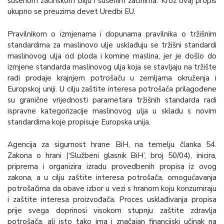
sušenom začinskom bilju i sušenim začinima. Kroz ovaj propis
ukupno se preuzima devet Uredbi EU.
Pravilnikom o izmjenama i dopunama pravilnika o tržišnim
standardima za maslinovo ulje usklađuju se tržišni standardi
maslinovog ulja od ploda i komine maslina, jer je došlo do
izmjene standarda maslinovog ulja koja se stavljaju na tržište
radi prodaje krajnjem potrošaču u zemljama okruženja i
Europskoj uniji. U cilju zaštite interesa potrošača prilagođene
su granične vrijednosti parametara tržišnih standarda radi
ispravne kategorizacije maslinovog ulja u skladu s novim
standardima koje propisuje Europska unija.
Agencija za sigurnost hrane BiH, na temelju članka 54.
Zakona o hrani (‘Službeni glasnik BiH’, broj 50/04), inicira,
priprema i organizira izradu provedbenih propisa iz ovog
zakona, a u cilju zaštite interesa potrošača, omogućavanja
potrošačima da obave izbor u vezi s hranom koju konzumiraju
i zaštite interesa proizvođača. Proces usklađivanja propisa
prije svega doprinosi visokom stupnju zaštite zdravlja
potrošača, ali isto tako ima i značajan financijski učinak na