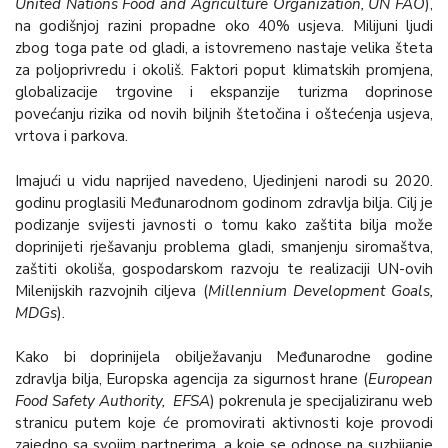
United Nations Food and Agriculture Organization, UN FAO
),
na godišnjoj razini propadne oko 40% usjeva. Milijuni ljudi
zbog toga pate od gladi, a istovremeno nastaje velika šteta
za poljoprivredu i okoliš. Faktori poput klimatskih promjena,
globalizacije trgovine i ekspanzije turizma doprinose
povećanju rizika od novih biljnih štetočina i oštećenja usjeva,
vrtova i parkova.
Imajući u vidu naprijed navedeno, Ujedinjeni narodi su 2020.
godinu proglasili Međunarodnom godinom zdravlja bilja. Cilj je
podizanje svijesti javnosti o tomu kako zaštita bilja može
doprinijeti rješavanju problema gladi, smanjenju siromaštva,
zaštiti okoliša, gospodarskom razvoju te realizaciji UN-ovih
Milenijskih razvojnih ciljeva (
Millennium Development Goals,
MDGs
).
Kako bi doprinijela obilježavanju Međunarodne godine
zdravlja bilja, Europska agencija za sigurnost hrane (
European
Food Safety Authority, EFSA
) pokrenula je specijaliziranu web
stranicu putem koje će promovirati aktivnosti koje provodi
zajedno sa svojim partnerima, a koje se odnose na suzbijanje