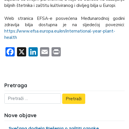
biljnih štetnika i zaštitu kultiviranog i divljeg bilja u Europi.
Web stranica EFSA-e posvećena Međunarodnoj godini
zdravlja bilja dostupna je na sljedećoj poveznici:
https://www.efsa.europa.eu/en/international-year-plant-
health
Facebook
X
LinkedIn
Email
Print
Pretraga
Nove objave
Svečana dodjela Rješenja o zaštiti oznake