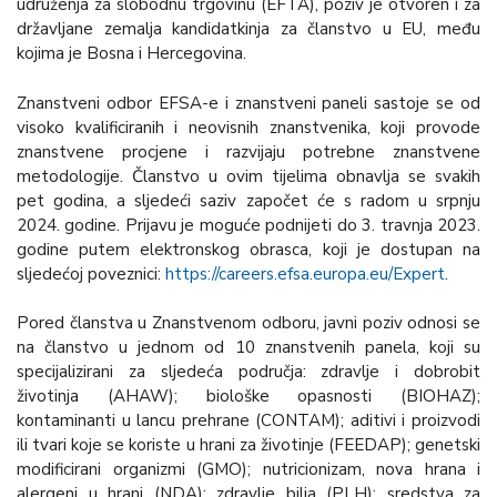
udruženja za slobodnu trgovinu (EFTA), poziv je otvoren i za
državljane zemalja kandidatkinja za članstvo u EU, među
kojima je Bosna i Hercegovina.
Znanstveni odbor EFSA-e i znanstveni paneli sastoje se od
visoko kvalificiranih i neovisnih znanstvenika, koji provode
znanstvene procjene i razvijaju potrebne znanstvene
metodologije. Članstvo u ovim tijelima obnavlja se svakih
pet godina, a sljedeći saziv započet će s radom u srpnju
2024. godine. Prijavu je moguće podnijeti do 3. travnja 2023.
godine putem elektronskog obrasca, koji je dostupan na
sljedećoj poveznici:
https://careers.efsa.europa.eu/Expert
.
Pored članstva u Znanstvenom odboru, javni poziv odnosi se
na članstvo u jednom od 10 znanstvenih panela, koji su
specijalizirani za sljedeća područja: zdravlje i dobrobit
životinja (AHAW); biološke opasnosti (BIOHAZ);
kontaminanti u lancu prehrane (CONTAM); aditivi i proizvodi
ili tvari koje se koriste u hrani za životinje (FEEDAP); genetski
modificirani organizmi (GMO); nutricionizam, nova hrana i
alergeni u hrani (NDA); zdravlje bilja (PLH); sredstva za