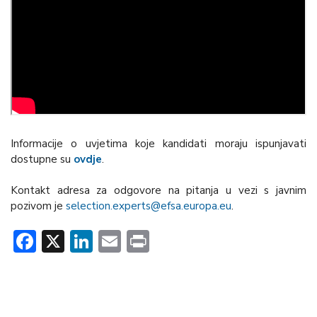
Informacije o uvjetima koje kandidati moraju ispunjavati
dostupne su
ovdje
.
Kontakt adresa za odgovore na pitanja u vezi s javnim
pozivom je
selection.experts@efsa.europa.eu
.
Facebook
X
LinkedIn
Email
Print