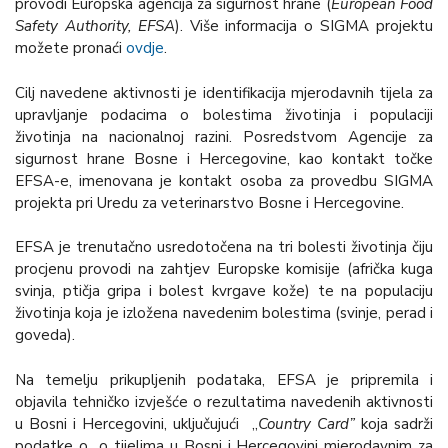
provodi Europska agencija za sigurnost hrane (
European Food
Safety Authority, EFSA
). Više informacija o SIGMA projektu
možete pronaći
ovdje
.
Cilj navedene aktivnosti je identifikacija mjerodavnih tijela za
upravljanje podacima o bolestima životinja i populaciji
životinja na nacionalnoj razini. Posredstvom Agencije za
sigurnost hrane Bosne i Hercegovine, kao kontakt točke
EFSA-e, imenovana je kontakt osoba za provedbu SIGMA
projekta pri Uredu za veterinarstvo Bosne i Hercegovine.
EFSA je trenutačno usredotočena na tri bolesti životinja čiju
procjenu provodi na zahtjev Europske komisije (afrička kuga
svinja, ptičja gripa i bolest kvrgave kože) te na populaciju
životinja koja je izložena navedenim bolestima (svinje, perad i
goveda).
Na temelju prikupljenih podataka, EFSA je pripremila i
objavila tehničko izvješće o rezultatima navedenih aktivnosti
u Bosni i Hercegovini, uključujući „
Country Card”
koja sadrži
podatke o o tijelima u Bosni i Hercegovini mjerodavnim za