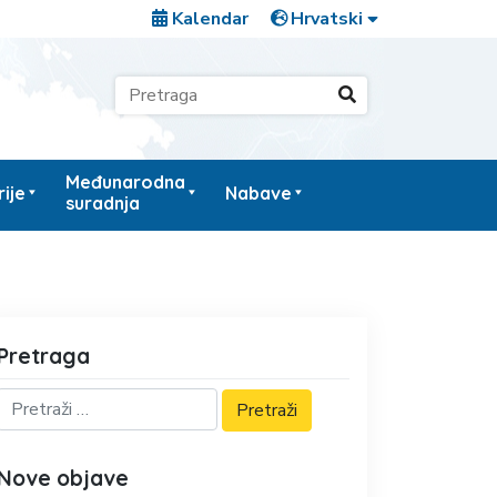
Kalendar
Međunarodna
ije
Nabave
suradnja
Pretraga
Nove objave