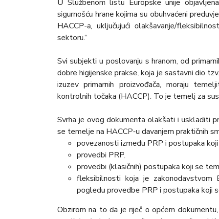
U Službenom listu Europske unije objavljena
sigurnošću hrane kojima su obuhvaćeni preduvje
HACCP-a, uključujući olakšavanje/fleksibil
sektoru.“
Svi subjekti u poslovanju s hranom, od primarn
dobre higijenske prakse, koja je sastavni dio tz
izuzev primarnih proizvođača, moraju temelji
kontrolnih točaka (HACCP). To je temelj za sust
Svrha je ovog dokumenta olakšati i uskladiti 
se temelje na HACCP-u davanjem praktičnih smj
povezanosti između PRP i postupaka koj
provedbi PRP,
provedbi (klasičnih) postupaka koji se t
fleksibilnosti koja je zakonodavstvo
pogledu provedbe PRP i postupaka koji 
Obzirom na to da je riječ o općem dokumentu, 