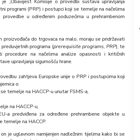
 je „Obavijest Komisije o provedbi sustava upravljanja
tni programi (PRP) i postupci koji se temelje na načelima
nost provedbe u određenim poduzećima u prehrambenom
ih proizvođača do trgovaca na malo, moraju se pridržavati
v. preduvjetnih programa (
prerequisite programs, PRP
), te
ti procedure na načelima analize opasnosti i kritičnih
ave upravljanja sigurnošću hrane.
provedbu zahtjeva Europske unije o PRP i postupcima koji
ernica o:
i se temelje na HACCP-u unutar FSMS-a,
emelje na HACCP-u,
m EU-a predviđena za određene prehrambene objekte u
se temelje na HACCP.
on je uglavnom namijenjen nadležnim tijelima kako bi se