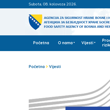
subota, 08. kolovoza 2026.
Pro
Početna
O nama
Vijesti
rizi
Početna
Vijesti