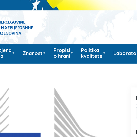
cjena
Propisi
Politika
Znanost
Laborator
ka
o hrani
kvalitete