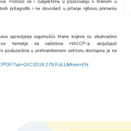
jeva. Pomoći će i subjektima u poslovanju s hranom u
nih prilagodbi i ne dovodeći u pitanje njihovu primarnu
ava upravljanja sigurnošću hrane kojima su obuhvaćeni
 se temelje na načelima HACCP-a, uključujući
nim poduzećima u prehrambenom sektoru dostupna je na
TXT/PDF/?uri=OJ:C:2016:278:FULL&from=EN