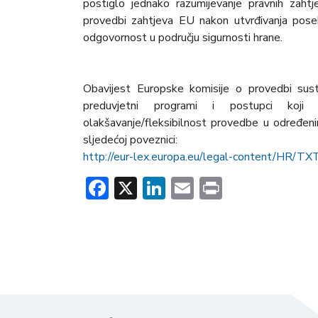
postiglo jednako razumijevanje pravnih zaht
provedbi zahtjeva EU nakon utvrđivanja poseb
odgovornost u području sigurnosti hrane.
Obavijest Europske komisije o provedbi sust
preduvjetni programi i postupci koji
olakšavanje/fleksibilnost provedbe u određe
sljedećoj poveznici:
http://eur-lex.europa.eu/legal-content/HR/
Facebook
X
LinkedIn
Email
Print