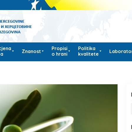
cjena
Propisi
Politika
Znanost
Laborator
ka
o hrani
kvalitete