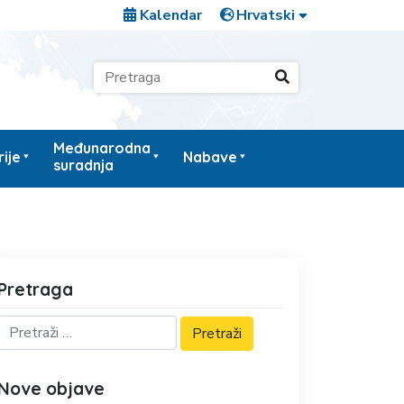
Kalendar
Međunarodna
ije
Nabave
suradnja
Pretraga
Nove objave