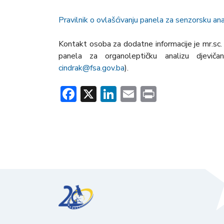
Pravilnik o ovlašćivanju panela za senzorsku ana
Kontakt osoba za dodatne informacije je mr.sc.
panela za organoleptičku analizu djevič
cindrak@fsa.gov.ba
).
Facebook
X
LinkedIn
Email
Print