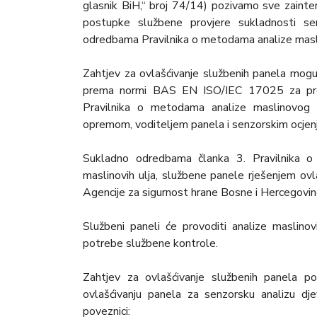
glasnik BiH,“ broj 74/14) pozivamo sve zainter
postupke službene provjere sukladnosti sen
odredbama Pravilnika o metodama analize maslin
Zahtjev za ovlašćivanje službenih panela mogu 
prema normi BAS EN ISO/IEC 17025 za prov
Pravilnika o metodama analize maslinovog 
opremom, voditeljem panela i senzorskim ocjenjiv
Sukladno odredbama članka 3. Pravilnika o o
maslinovih ulja, službene panele rješenjem ovl
Agencije za sigurnost hrane Bosne i Hercegovin
Službeni paneli će provoditi analize maslinov
potrebe službene kontrole.
Zahtjev za ovlašćivanje službenih panela p
ovlašćivanju panela za senzorsku analizu djev
poveznici: