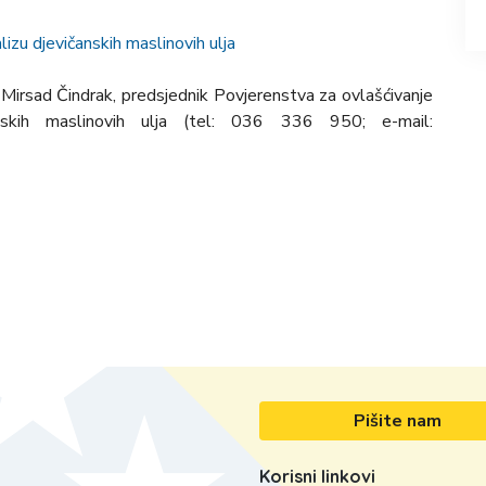
lizu djevičanskih maslinovih ulja
 Mirsad Čindrak, predsjednik Povjerenstva za ovlašćivanje
anskih maslinovih ulja (tel: 036 336 950; e-mail:
Pišite nam
Korisni linkovi