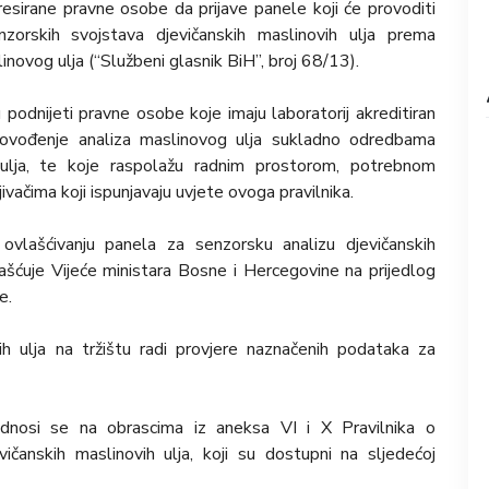
esirane pravne osobe da prijave panele koji će provoditi
zorskih svojstava djevičanskih maslinovih ulja prema
ovog ulja (“Službeni glasnik BiH”, broj 68/13).
podnijeti pravne osobe koje imaju laboratorij akreditiran
ođenje analiza maslinovog ulja sukladno odredbama
ulja, te koje raspolažu radnim prostorom, potrebnom
ačima koji ispunjavaju uvjete ovoga pravilnika.
vlašćivanju panela za senzorsku analizu djevičanskih
ašćuje Vijeće ministara Bosne i Hercegovine na prijedlog
e.
ih ulja na tržištu radi provjere naznačenih podataka za
odnosi se na obrascima iz aneksa VI i X Pravilnika o
ičanskih maslinovih ulja, koji su dostupni na sljedećoj