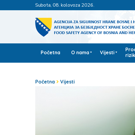
subota, 08. kolovoza 2026.
Pro
Početna
O nama
Vijesti
rizi
Početna
Vijesti