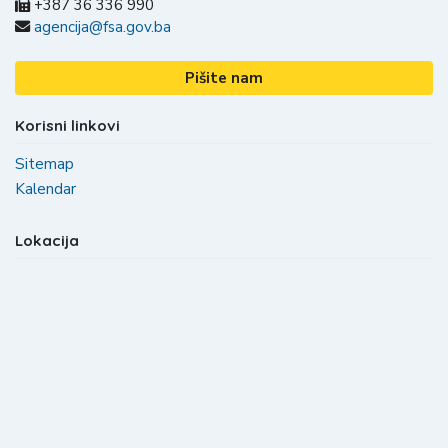
+387 36 336 990
agencija@fsa.gov.ba
Pišite nam
Korisni linkovi
Sitemap
Kalendar
Lokacija