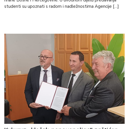
hrane Bosne i Hercegovine. U uvodnom dijelu predavanja
studenti su upoznati s radom i nadležnostima Agencije […]