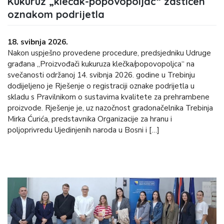
Kukuruz „klečak-popovopoljac“ zaštićen
oznakom podrijetla
18. svibnja 2026.
Nakon uspješno provedene procedure, predsjedniku Udruge
građana „Proizvođači kukuruza klečka/popovopoljca“ na
svečanosti održanoj 14. svibnja 2026. godine u Trebinju
dodijeljeno je Rješenje o registraciji oznake podrijetla u
skladu s Pravilnikom o sustavima kvalitete za prehrambene
proizvode. Rješenje je, uz nazočnost gradonačelnika Trebinja
Mirka Ćurića, predstavnika Organizacije za hranu i
poljoprivredu Ujedinjenih naroda u Bosni i […]