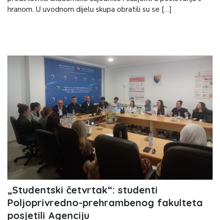
hranom. U uvodnom dijelu skupa obratili su se […]
„Studentski četvrtak“: studenti
Poljoprivredno-prehrambenog fakulteta
posjetili Agenciju