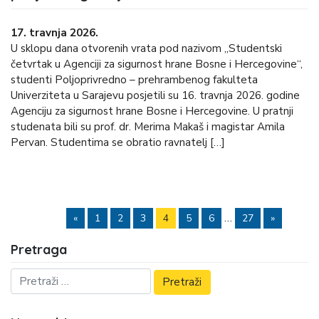
17. travnja 2026.
U sklopu dana otvorenih vrata pod nazivom „Studentski
četvrtak u Agenciji za sigurnost hrane Bosne i Hercegovine“,
studenti Poljoprivredno – prehrambenog fakulteta
Univerziteta u Sarajevu posjetili su 16. travnja 2026. godine
Agenciju za sigurnost hrane Bosne i Hercegovine. U pratnji
studenata bili su prof. dr. Merima Makaš i magistar Amila
Pervan. Studentima se obratio ravnatelj […]
…
«
1
2
3
4
5
6
27
»
Pretraga