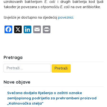
uzrokovanih bakterijom
E. coli
i drugih bakterija kod ljudi
također je povezana s otpornošću
E. coli
na ove antibiotike.
Izvješće je dostupno na sljedećoj
poveznici
.
Facebook
X
LinkedIn
Email
Print
Pretraga
Nove objave
Svečana dodjela Rješenja o zaštiti oznake
zemljopisnog podrijetla za prehrambeni proizvod
„Kalinovačka stelja”