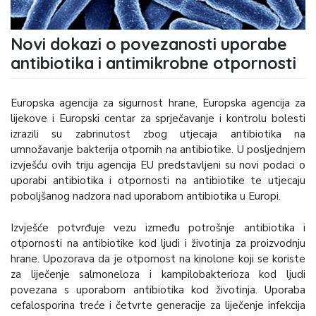
Novi dokazi o povezanosti uporabe
antibiotika i antimikrobne otpornosti
Europska agencija za sigurnost hrane, Europska agencija za
lijekove i Europski centar za sprječavanje i kontrolu bolesti
izrazili su zabrinutost zbog utjecaja antibiotika na
umnožavanje bakterija otpornih na antibiotike. U posljednjem
izvješću ovih triju agencija EU predstavljeni su novi podaci o
uporabi antibiotika i otpornosti na antibiotike te utjecaju
poboljšanog nadzora nad uporabom antibiotika u Europi.
Izvješće potvrđuje vezu između potrošnje antibiotika i
otpornosti na antibiotike kod ljudi i životinja za proizvodnju
hrane. Upozorava da je otpornost na kinolone koji se koriste
za liječenje salmoneloza i kampilobakterioza kod ljudi
povezana s uporabom antibiotika kod životinja. Uporaba
cefalosporina treće i četvrte generacije za liječenje infekcija