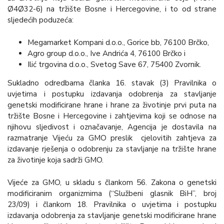
Ø4Ø32-6) na tržište Bosne i Hercegovine, i to od strane
sljedećih poduzeća:
Megamarket Kompani d.o.o., Gorice bb, 76100 Brčko,
Agro group d.o.o., Ive Andrića 4, 76100 Brčko i
Ilić trgovina d.o.o., Svetog Save 67, 75400 Zvornik.
Sukladno odredbama članka 16. stavak (3) Pravilnika o
uvjetima i postupku izdavanja odobrenja za stavljanje
genetski modificirane hrane i hrane za životinje prvi puta na
tržište Bosne i Hercegovine i zahtjevima koji se odnose na
njihovu sljedivost i označavanje, Agencija je dostavila na
razmatranje Vijeću za GMO preslik cjelovitih zahtjeva za
izdavanje rješenja o odobrenju za stavljanje na tržište hrane
za životinje koja sadrži GMO.
Vijeće za GMO, u skladu s člankom 56. Zakona o genetski
modificiranim organizmima (“Službeni glasnik BiH”, broj
23/09) i člankom 18. Pravilnika o uvjetima i postupku
izdavanja odobrenja za stavljanje genetski modificirane hrane