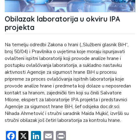
Obilazak laboratorija u okviru IPA
projekta
Na temelju odredbi Zakona o hrani („Službeni glasnik BiH“,
broj 50/04) i Pravilnika o uvjetima koje moraju ispunjavati
ovlašteni ispitni laboratoriji koji provode analize hrane i
postupku ovlašćivanja laboratorija, a sukladno nastavku
aktivnosti Agencije za sigurnost hrane BiH u procesu
pripreme za proces ovlašćivanja ispitnih laboratorija koje
provode analize hrane i predmeta koji dolaze u neposredan
kontakt sa hranom, zajednički tim koji su činili Salvatore
Milone, ekspert za laboratorije IPA projekta i predstavnici
Agencije za sigurnost hrane BiH, šef odsjeka doc.dr.sci.
Nihada Ahmetović i stručni saradnik Maida Mujkić, izvršili su
stručni obilazak još četiri laboratorija za kontrolu hrane.
Facebook
X
LinkedIn
Email
Print