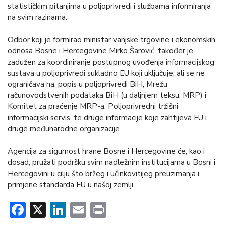
statističkim pitanjima u poljoprivredi i službama informiranja
na svim razinama.
Odbor koji je formirao ministar vanjske trgovine i ekonomskih
odnosa Bosne i Hercegovine Mirko Šarović, također je
zadužen za koordiniranje postupnog uvođenja informacijskog
sustava u poljoprivredi sukladno EU koji uključuje, ali se ne
ograničava na: popis u poljoprivredi BiH, Mrežu
računovodstvenih podataka BiH (u daljnjem teksu: MRP) i
Komitet za praćenje MRP-a, Poljoprivredni tržišni
informacijski servis, te druge informacije koje zahtijeva EU i
druge međunarodne organizacije.
Agencija za sigurnost hrane Bosne i Hercegovine će, kao i
dosad, pružati podršku svim nadležnim institucijama u Bosni i
Hercegovini u cilju što bržeg i učinkovitijeg preuzimanja i
primjene standarda EU u našoj zemlji.
Facebook
X
LinkedIn
Email
Print