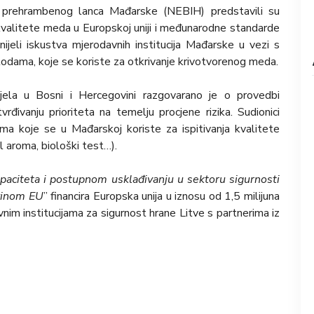
t prehrambenog lanca Mađarske (NEBIH) predstavili su
 kvalitete meda u Europskoj uniji i međunarodne standarde
ijeli iskustva mjerodavnih institucija Mađarske u vezi s
odama, koje se koriste za otkrivanje krivotvorenog meda.
tijela u Bosni i Hercegovini razgovarano je o provedbi
rđivanju prioriteta na temelju procjene rizika. Sudionici
ma koje se u Mađarskoj koriste za ispitivanja kvalitete
l aroma, biološki test…).
apaciteta i postupnom usklađivanju u sektoru sigurnosti
vinom EU
” financira Europska unija u iznosu od 1,5 milijuna
nim institucijama za sigurnost hrane Litve s partnerima iz