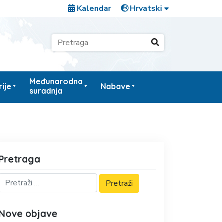
Kalendar
Međunarodna
ije
Nabave
suradnja
Pretraga
Nove objave