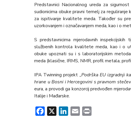
Predstavnici Nacionalnog ureda za sigurnos
sudionicima obuke pravni temelj za reguliranje
za ispitivanje kvalitete meda. Također su pren
uzorkovanjem i označavanjem meda, kao i o met
S predstavnicima mjerodavnih inspekcijskih 
službenih kontrola kvalitete meda, kao i o utv
obuke upoznati su i s laboratorijskim metoda
meda (klasične, IRMS, NMR, profil metala, profi
IPA Twinning projekt
„Podrška EU izgradnji k
hrane u Bosni i Hercegovini s pravnom steče
eura, a provodi ga konzorcij predvođen mjerodav
Italije i Mađarske.
Facebook
X
LinkedIn
Email
Print