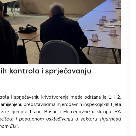
h kontrola i sprječavanju
la i sprječavanju krivotvorenja meda održana je 1. i 2.
mijenjenu predstavnicima mjerodavnih inspekcijskih tijela
ja za sigurnost hrane Bosne i Hercegovine u sklopu IPA
aciteta i postupnom usklađivanju u sektoru sigurnosti
inom EU“
.