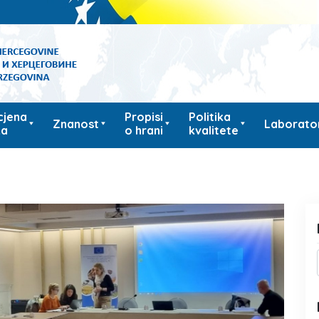
cjena
Propisi
Politika
Znanost
Laborator
ka
o hrani
kvalitete