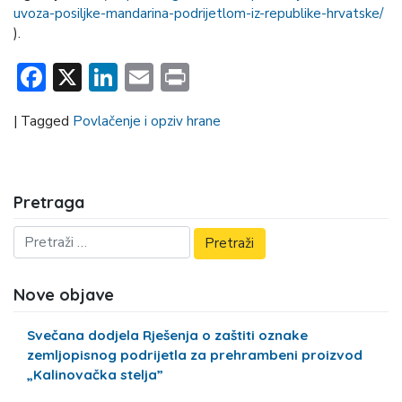
uvoza-posiljke-mandarina-podrijetlom-iz-republike-hrvatske/
).
Facebook
X
LinkedIn
Email
Print
|
Tagged
Povlačenje i opziv hrane
Pretraga
Nove objave
Svečana dodjela Rješenja o zaštiti oznake
zemljopisnog podrijetla za prehrambeni proizvod
„Kalinovačka stelja”