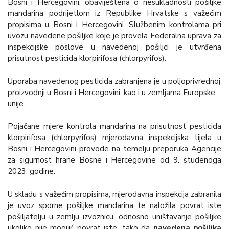
Bosni i Hercegovini, obaviještena o nesukladnosti pošiljke
mandarina podrijetlom iz Republike Hrvatske s važećim
propisima u Bosni i Hercegovini. Službenim kontrolama pri
uvozu navedene pošiljke koje je provela Federalna uprava za
inspekcijske poslove u navedenoj pošiljci je utvrđena
prisutnost pesticida klorpirifosa (chlorpyrifos).
Uporaba navedenog pesticida zabranjena je u poljoprivrednoj
proizvodnji u Bosni i Hercegovini, kao i u zemljama Europske
unije.
Pojačane mjere kontrola mandarina na prisutnost pesticida
klorpirifosa (chlorpyrifos) mjerodavna inspekcijska tijela u
Bosni i Hercegovini provode na temelju preporuka Agencije
za sigurnost hrane Bosne i Hercegovine od 9. studenoga
2023. godine.
U skladu s važećim propisima, mjerodavna inspekcija zabranila
je uvoz sporne pošiljke mandarina te naložila povrat iste
pošiljatelju u zemlju izvoznicu, odnosno uništavanje pošiljke
ukoliko nije moguć povrat iste, tako da
navedena pošiljka