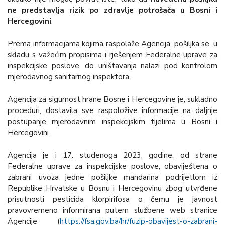
ne predstavlja rizik po zdravlje potrošača u Bosni i
Hercegovini
.
Prema informacijama kojima raspolaže Agencija, pošiljka se, u
skladu s važećim propisima i rješenjem Federalne uprave za
inspekcijske poslove, do uništavanja nalazi pod kontrolom
mjerodavnog sanitarnog inspektora.
Agencija za sigurnost hrane Bosne i Hercegovine je, sukladno
proceduri, dostavila sve raspoložive informacije na daljnje
postupanje mjerodavnim inspekcijskim tijelima u Bosni i
Hercegovini.
Agencija je i 17. studenoga 2023. godine, od strane
Federalne uprave za inspekcijske poslove, obaviještena o
zabrani uvoza jedne pošiljke mandarina podrijetlom iz
Republike Hrvatske u Bosnu i Hercegovinu zbog utvrđene
prisutnosti pesticida klorpirifosa o čemu je javnost
pravovremeno informirana putem službene web stranice
Agencije (
https://fsa.gov.ba/hr/fuzip-obavijest-o-zabrani-