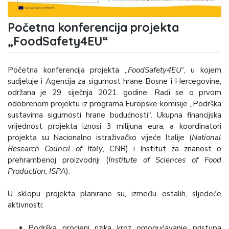
Početna konferencija projekta
„FoodSafety4EU“
Početna konferencija projekta „
FoodSafety4EU
“, u kojem
sudjeluje i Agencija za sigurnost hrane Bosne i Hercegovine,
održana je 29. siječnja 2021. godine. Radi se o prvom
odobrenom projektu iz programa Europske komisije „Podrška
sustavima sigurnosti hrane budućnosti“. Ukupna financijska
vrijednost projekta iznosi 3 milijuna eura, a koordinatori
projekta su Nacionalno istraživačko vijeće Italije (
National
Research Council of Italy
, CNR) i Institut za znanost o
prehrambenoj proizvodnji (
Institute of Sciences of Food
Production, ISPA
).
U sklopu projekta planirane su, između ostalih, sljedeće
aktivnosti:
Podrška procjeni rizika kroz omogućavanje pristupa