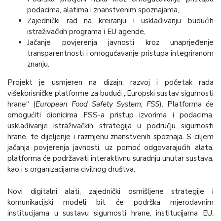
podacima, alatima i znanstvenim spoznajama,
Zajednički rad na kreiranju i usklađivanju budućih
istraživačkih programa i EU agende,
Jačanje povjerenja javnosti kroz unaprjeđenje
transparentnosti i omogućavanje pristupa integriranom
znanju.
Projekt je usmjeren na dizajn, razvoj i početak rada
višekorisničke platforme za budući „Europski sustav sigurnosti
hrane“ (
European Food Safety System, FSS
). Platforma će
omogućiti dionicima FSS-a pristup izvorima i podacima,
usklađivanje istraživačkih strategija u području sigurnosti
hrane, te dijeljenje i razmjenu znanstvenih spoznaja. S ciljem
jačanja povjerenja javnosti, uz pomoć odgovarajućih alata,
platforma će podržavati interaktivnu suradnju unutar sustava,
kao i s organizacijama civilnog društva.
Novi digitalni alati, zajednički osmišljene strategije i
komunikacijski modeli bit će podrška mjerodavnim
institucijama u sustavu sigurnosti hrane, institucijama EU,