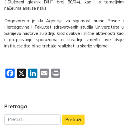
(„Službeni glasnik BiH“, broj 50/04), kao i s temeljnim
načelima analize rizika.
Dogovoreno je da Agencija za sigurnost hrane Bosne i
Hercegovine i Fakultet zdravstvenih studija Univerziteta u
Sarajevu nastave suradnju kroz ovakve i slične aktivnosti, kao
i potpisivanje sporazuma o suradnji između ove dvije
institucije što bi se trebalo realizirati u skorije vrijeme.
Facebook
X
LinkedIn
Email
Print
Pretraga