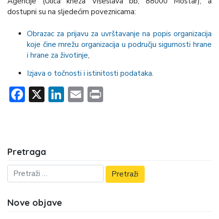
Agencije (Ulica kneza Višeslava bb, 88000 Mostar), a
dostupni su na sljedećim poveznicama:
Obrazac za prijavu za uvrštavanje na popis organizacija
koje čine mrežu organizacija u području sigurnosti hrane
i hrane za životinje
,
Izjava o točnosti i istinitosti podataka
.
Facebook
X
LinkedIn
Email
Print
Pretraga
Nove objave