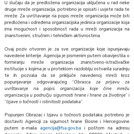
U slučaju da je predložena organizacija uključena u rad neke
druge mreže organizacija, potrebno je opisati i uvjete rada te
mreže. Za uvrštavanje na popis mreže organizacija može biti
predložena i određena organizacijska jedinica organizacije koja
ima mogućnost i sposobnost rada u mreži organizacija na
znanstvenim, stručnim i tehničkim aktivnostima.
Ovaj poziv otvoren je za sve organizacije koje ispunjavaju
navedene kriterije. Agencija je pismenim putem obavijestila o
formiranju mreže organizacija znanstveno-istraživačke
institucije s kojima je u proteklom razdoblju ostvarila suradnju
te ih pozvala da se priključe navedenoj mreži kroz
popunjavanje odgovarajućeg “
Obrasca za prijavu za
uvrštavanje na popis organizacija koje čine mrežu
organizacija u području sigurnosti hrane i hrane za životinje
” i
“
Izjave o točnosti i istinitosti podataka
”.
Popunjen Obrazac i Izjavu o točnosti podataka, potrebno je
dostaviti Agenciji za sigurnost hrane Bosne i Hercegovine
putem e-maila
agencija@fsa.gov.ba
i poštom na adresu