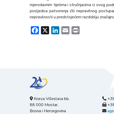
mjerodavnim tijelima i stručnjacima iz ovog podr
posljedica patvorenja i/ili nepravilnog postu
nepravilnosti u predstojećem razdoblju značajno
Facebook
X
LinkedIn
Email
Print
Kneza Višeslava bb,
+38
88 000 Mostar,
+38
Bosna i Hercegovina
age