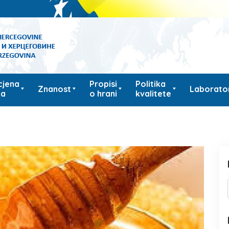
cjena
Propisi
Politika
Znanost
Laborator
ka
o hrani
kvalitete