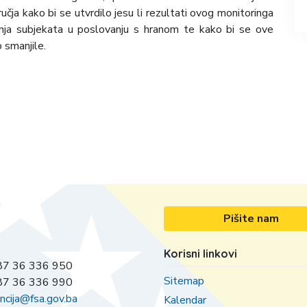
učja kako bi se utvrdilo jesu li rezultati ovog monitoringa
panja subjekata u poslovanju s hranom te kako bi se ove
 smanjile.
Pišite nam
Korisni linkovi
7 36 336 950
Sitemap
7 36 336 990
ncija@fsa.gov.ba
Kalendar