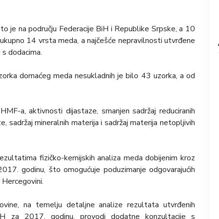
to je na području Federacije BiH i Republike Srpske, a 10
 ukupno 14 vrsta meda, a najčešće nepravilnosti utvrđene
 s dodacima.
zorka domaćeg meda nesukladnih je bilo 43 uzorka, a od
HMF-a, aktivnosti dijastaze, smanjen sadržaj reduciranih
e, sadržaj mineralnih materija i sadržaj materija netopljivih
rezultatima fizičko-kemijskih analiza meda dobijenim kroz
 2017. godinu, što omogućuje poduzimanje odgovarajućih
i Hercegovini.
vine, na temelju detaljne analize rezultata utvrđenih
iH za 2017. godinu, provodi dodatne konzultacije s