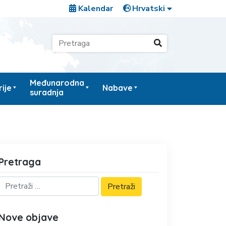
Kalendar
Međunarodna
ije
Nabave
suradnja
Pretraga
Nove objave