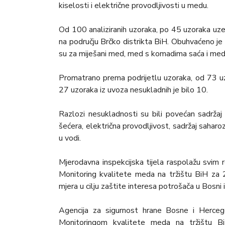
kiselosti i električne provodljivosti u medu.
Od 100 analiziranih uzoraka, po 45 uzoraka uze
na području Brčko distrikta BiH. Obuhvaćeno je
su za miješani med, med s komadima saća i med
Promatrano prema podrijetlu uzoraka, od 73 u
27 uzoraka iz uvoza nesukladnih je bilo 10.
Razlozi nesukladnosti su bili povećan sadržaj 
šećera, električna provodljivost, sadržaj saharoz
u vodi.
Mjerodavna inspekcijska tijela raspolažu svim 
Monitoring kvalitete meda na tržištu BiH za
mjera u cilju zaštite interesa potrošača u Bosni 
Agencija za sigurnost hrane Bosne i Hercego
Monitoringom kvalitete meda na tržištu B