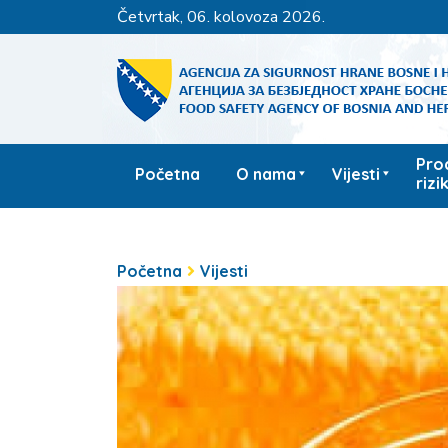
četvrtak, 06. kolovoza 2026.
Pro
Početna
O nama
Vijesti
rizi
Početna
Vijesti