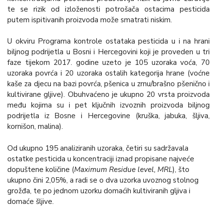
te se rizik od izloženosti potrošača ostacima pesticida
putem ispitivanih proizvoda može smatrati niskim.
U okviru Programa kontrole ostataka pesticida u i na hrani
biljnog podrijetla u Bosni i Hercegovini koji je proveden u tri
faze tijekom 2017. godine uzeto je 105 uzoraka voća, 70
uzoraka povrća i 20 uzoraka ostalih kategorija hrane (voćne
kaše za djecu na bazi povrća, pšenica u zrnu/brašno pšenično i
kultivirane gljive). Obuhvaćeno je ukupno 20 vrsta proizvoda
među kojima su i pet ključnih izvoznih proizvoda biljnog
podrijetla iz Bosne i Hercegovine (kruška, jabuka, šljiva,
kornišon, malina).
Od ukupno 195 analiziranih uzoraka, četiri su sadržavala
ostatke pesticida u koncentraciji iznad propisane najveće
dopuštene količine (
Maximum Residue level, MRL
), što
ukupno čini 2,05%, a radi se o dva uzorka uvoznog stolnog
grožđa, te po jednom uzorku domaćih kultiviranih gljiva i
domaće šljive.