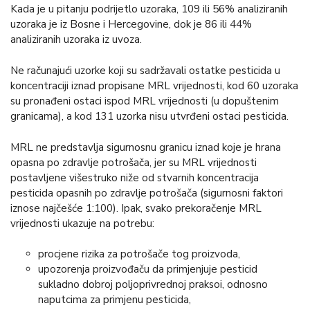
Kada je u pitanju podrijetlo uzoraka, 109 ili 56% analiziranih
uzoraka je iz Bosne i Hercegovine, dok je 86 ili 44%
analiziranih uzoraka iz uvoza.
Ne računajući uzorke koji su sadržavali ostatke pesticida u
koncentraciji iznad propisane MRL vrijednosti, kod 60 uzoraka
su pronađeni ostaci ispod MRL vrijednosti (u dopuštenim
granicama), a kod 131 uzorka nisu utvrđeni ostaci pesticida.
MRL ne predstavlja sigurnosnu granicu iznad koje je hrana
opasna po zdravlje potrošača, jer su MRL vrijednosti
postavljene višestruko niže od stvarnih koncentracija
pesticida opasnih po zdravlje potrošača (sigurnosni faktori
iznose najčešće 1:100). Ipak, svako prekoračenje MRL
vrijednosti ukazuje na potrebu:
procjene rizika za potrošače tog proizvoda,
upozorenja proizvođaču da primjenjuje pesticid
sukladno dobroj poljoprivrednoj praksoi, odnosno
naputcima za primjenu pesticida,