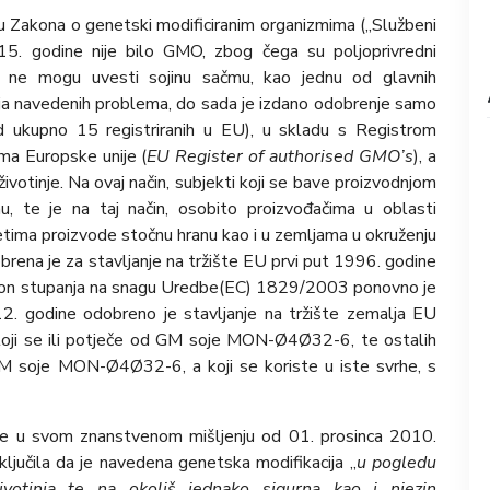
elju Zakona o genetski modificiranim organizmima („Službeni
015. godine nije bilo GMO, zbog čega su polјoprivredni
 da ne mogu uvesti sojinu sačmu, kao jednu od glavnih
nja navedenih problema, do sada je izdano odobrenje samo
ukupno 15 registriranih u EU), u skladu s Registrom
ma Europske unije (
EU Register of authorised GMO’s
), a
 životinje. Na ovaj način, subjekti koji se bave proizvodnjom
u, te je na taj način, osobito proizvođačima u oblasti
tima proizvode stočnu hranu kao i u zemlјama u okruženju
rena je za stavljanje na tržište EU prvi put 1996. godine
kon stupanja na snagu Uredbe(EC) 1829/2003 ponovno je
12. godine odobreno je stavljanje na tržište zemalja EU
sastoji se ili potječe od GM soje MON-Ø4Ø32-6, te ostalih
 GM soje MON-Ø4Ø32-6, a koji se koriste u iste svrhe, s
 je u svom znanstvenom mišljenju od 01. prosinca 2010.
ključila da je navedena genetska modifikacija „
u pogledu
životinja te na okoliš jednako sigurna kao i njezin