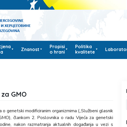
cjena
Propisi
Politika
Znanost
Laborator
ka
o hrani
kvalitete
a za GMO
a o genetski modificiranim organizmima („Službeni glasnik
 GMO), člankom 2. Poslovnika o radu Vijeća za genetski
odine, nakon razmatranja aktualnih događanja u vezi s