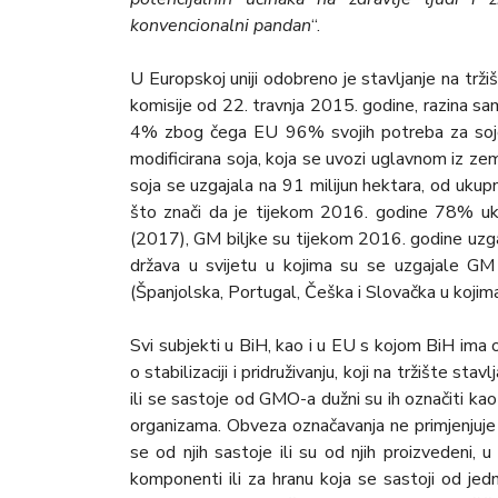
konvencionalni pandan
“.
U Europskoj uniji odobreno je stavljanje na tr
komisije od 22. travnja 2015. godine, razina s
4% zbog čega EU 96% svojih potreba za soj
modificirana soja, koja se uvozi uglavnom iz z
soja se uzgajala na 91 milijun hektara, od ukupn
što znači da je tijekom 2016. godine 78% uk
(2017), GM bilјke su tijekom 2016. godine uzgaj
država u svijetu u kojima su se uzgajale GM 
(Španjolska, Portugal, Češka i Slovačka u kojim
Svi subjekti u BiH, kao i u EU s kojom BiH i
o stabilizaciji i pridruživanju, koji na tržište st
ili se sastoje od GMO-a dužni su ih označiti ka
organizama. Obveza označavanja ne primjenjuje
se od njih sastoje ili su od njih proizvedeni,
komponenti ili za hranu koja se sastoji od jed