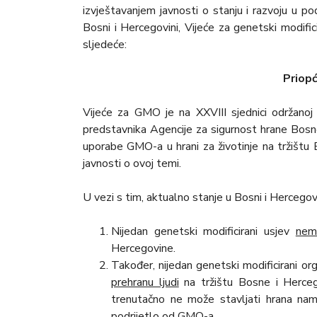
izvještavanjem javnosti o stanju i razvoju u 
Bosni i Hercegovini, Vijeće za genetski modifi
sljedeće:
Priopć
Vijeće za GMO je na XXVIII sjednici održano
predstavnika Agencije za sigurnost hrane Bosn
uporabe GMO-a u hrani za životinje na tržištu B
javnosti o ovoj temi.
U vezi s tim, aktualno stanje u Bosni i Hercegovi
Nijedan genetski modificirani usjev
nem
Hercegovine.
Također, nijedan genetski modificirani o
prehranu ljudi
na tržištu Bosne i Herceg
trenutačno ne može stavljati hrana namij
podrijetlo od GMO-a.