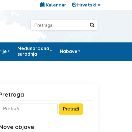
Kalendar
Međunarodna
ije
Nabave
suradnja
Pretraga
Nove objave