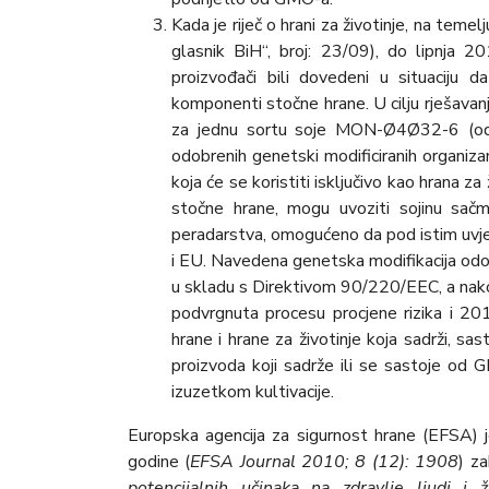
Kada je riječ o hrani za životinje, na tem
glasnik BiH“, broj: 23/09), do lipnja 2
proizvođači bili dovedeni u situaciju
komponenti stočne hrane. U cilјu rješava
za jednu sortu soje MON-Ø4Ø32-6 (od 
odobrenih genetski modificiranih organiza
koja će se koristiti isklјučivo kao hrana za
stočne hrane, mogu uvoziti sojinu sačm
peradarstva, omogućeno da pod istim uvje
i EU. Navedena genetska modifikacija odob
u skladu s Direktivom 90/220/EEC, a na
podvrgnuta procesu procjene rizika i 20
hrane i hrane za životinje koja sadrži, 
proizvoda koji sadrže ili se sastoje od
izuzetkom kultivacije.
Europska agencija za sigurnost hrane (EFSA)
godine (
EFSA Journal 2010; 8 (12): 1908
) za
potencijalnih učinaka na zdravlje ljudi i 