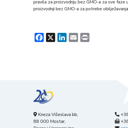
pravila za proizvodnju bez GMO-a za sve faze u l
proizvodnji bez GMO-a za potrebe obilјežavanja,
Facebook
X
LinkedIn
Email
Print
Kneza Višeslava bb,
+38
88 000 Mostar,
+38