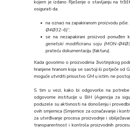
kojem je izdano Rješenje o stavljanju na trž
osigurati da:
na oznaci na zapakiranom proizvodu piše:
Ø4Ø32-6)
“;
se na nezapakirani proizvod ponuđen k
genetski modificiranu soju (MON-Ø4Ø
prateću dokumentaciju (fakturu).
Kada govorimo o proizvodima životinjskog podrije
hranjene hranom koja se sastoji ili potječe od 
moguće utvrditi prisustvo GM u istim, ne postoj
S tim u vezi, kako bi odgovorile na potrebe
odgovorne institucije u BiH (Agencija za sig
poduzele su aktivnosti na donošenju i proved
ovih smjernica (Smjernice za označavanje i kon
za utvrđivanje procesa proizvodnje i obilјežav
transparentnost i kontrola proizvodnih proces