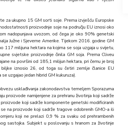
žište za ukupno 15 GM sorti soje. Prema izvješću Europske
amodostatnosti proizvodnje soje na području EU iznosi oko
om nadopunjava uvozom, od čega je oko 90% genetski
emalja Južne i Sjeverne Amerike. Tijekom 2016. godine GM
o 117 milijuna hektara na kojima se soja uzgaja u svijetu,
upne svjetske proizvodnje činila GM soja. Prema Cliveu
ane na površini od 185,1 milijun hektara, pri čemu je broj
bilјke iznosio 26, od toga su četiri zemlјe članice EU
a se uzgajao jedan hibrid GM kukuruza).
ma obvezu usklađivanja zakonodavstva temeljem Sporazuma
avlјaju proizvode namijenjene za prehranu životinja koji sadrže
o proizvode koji sadrže komponente genetski modificiranih
 se na proizvode koji sadrže tragove odobrenih GMO-a ili
 u omjeru koji ne prelazi 0,9 % za svaku od prehrambenih
nog sastojka. Subjekt u poslovanju s hranom za životinje