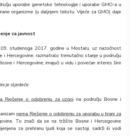
području uporabe genetske tehnologije i uporabe GMO-a u
cirane organizme (u daljnjem tekstu: Vijeće za GMO) daje
enje za javnost
j 09. studenoga 2017. godine u Mostaru, uz nazočnost
e i Hercegovine, razmatralo trenutačno stanje u području
osne i Hercegovine, imajući u vidu i povećan interes šire
ni je sljedeće:
a Rješenje o odobrenju za uzgoj
na području Bosne i
rganizam
nema Rješenje o odobrenju za uporabu u hrani za
ovine. To znači da se na tržište Bosne i Hercegovine
enjena za prehranu ljudi koja se sastoji, sadrži ili vodi