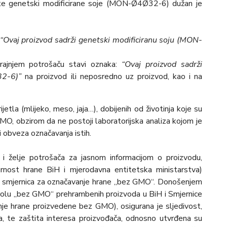
ište genetski modificirane soje (MON-Ø4Ø32-6) dužan je
“Ovaj proizvod sadrži genetski modificiranu soju (MON-
rajnjem potrošaču stavi oznaka:
“Ovaj proizvod sadrži
32-6)”
na proizvod ili neposredno uz proizvod, kao i na
tla (mlijeko, meso, jaja…), dobijenih od životinja koje su
GMO, obzirom da ne postoji laboratorijska analiza kojom je
i obveza označavanja istih.
 i želјe potrošača za jasnom informacijom o proizvodu,
urnost hrane BiH i mjerodavna entitetska ministarstva)
bi smjernica za označavanje hrane „bez GMO“. Donošenjem
trolu „bez GMO“ prehrambenih proizvoda u BiH i Smjernice
anje hrane proizvedene bez GMO), osigurana je slјedivost,
a, te zaštita interesa proizvođača, odnosno utvrđena su