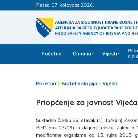
petak, 07. kolovoza 2026.
Pro
Početna
O nama
Vijesti
rizi
Početna
Biotehnologija
Vijesti
Priopćenje za javnost Vijeć
Sukladno članku 56. stavak (1), točka h) Zakon
BiH”, broj 23/09) (u daljem tekstu: Zakon o
modificirane organizme od 15. rujna 2015. g