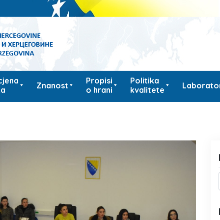
cjena
Propisi
Politika
Znanost
Laborator
ka
o hrani
kvalitete