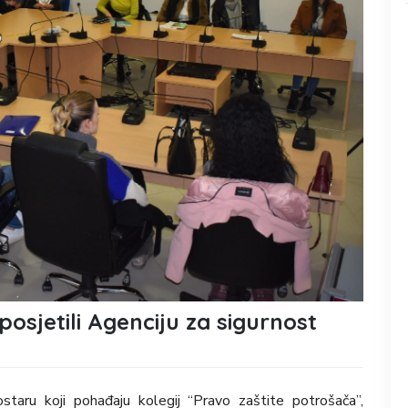
osjetili Agenciju za sigurnost
staru koji pohađaju kolegij “Pravo zaštite potrošača”,