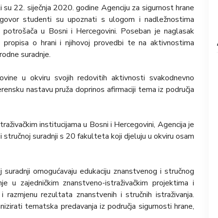
 su 22. siječnja 2020. godine Agenciju za sigurnost hrane
zgovor studenti su upoznati s ulogom i nadležnostima
sa potrošača u Bosni i Hercegovini. Poseban je naglasak
ju propisa o hrani i njihovoj provedbi te na aktivnostima
arodne suradnje.
vine u okviru svojih redovitih aktivnosti svakodnevno
ensku nastavu pruža doprinos afirmaciji tema iz područja
raživačkim institucijama u Bosni i Hercegovini, Agencija je
stručnoj suradnji s 20 fakulteta koji djeluju u okviru osam
oj suradnji omogućavaju edukaciju znanstvenog i stručnog
nje u zajedničkim znanstveno-istraživačkim projektima i
i razmjenu rezultata znanstvenih i stručnih istraživanja.
zirati tematska predavanja iz područja sigurnosti hrane,