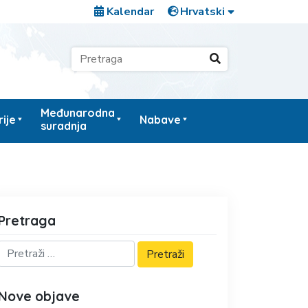
Kalendar
Međunarodna
ije
Nabave
suradnja
Pretraga
Nove objave