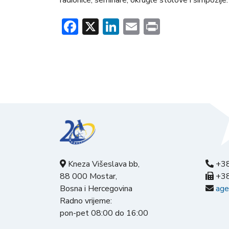
Facebook
X
LinkedIn
Email
Print
Kneza Višeslava bb,
+38
88 000 Mostar,
+38
Bosna i Hercegovina
age
Radno vrijeme:
pon-pet 08:00 do 16:00