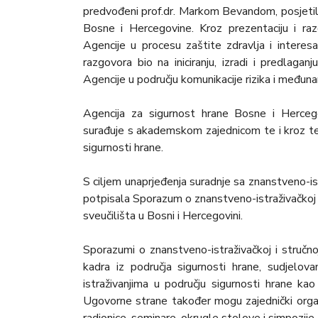
predvođeni prof.dr. Markom Bevandom, posjetili
Bosne i Hercegovine. Kroz prezentaciju i ra
Agencije u procesu zaštite zdravlja i intere
razgovora bio na iniciranju, izradi i predlagan
Agencije u području komunikacije rizika i međun
Agencija za sigurnost hrane Bosne i Hercego
surađuje s akademskom zajednicom te i kroz ter
sigurnosti hrane.
S ciljem unaprjeđenja suradnje sa znanstveno-ist
potpisala Sporazum o znanstveno-istraživačkoj i 
sveučilišta u Bosni i Hercegovini.
Sporazumi o znanstveno-istraživačkoj i stručn
kadra iz područja sigurnosti hrane, sudjelova
istraživanjima u području sigurnosti hrane kao 
Ugovorne strane također mogu zajednički organi
radionice, seminare, okrugle stolove i simpozije.