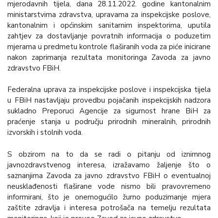
mjerodavnih tijela, dana 28.11.2022. godine kantonalnim
ministarstvima zdravstva, upravama za inspekcijske poslove,
kantonalnim i općinskim sanitarnim inspektorima, uputila
zahtjev za dostavljanje povratnih informacija o poduzetim
mjerama u predmetu kontrole flaširanih voda za piće inicirane
nakon zaprimanja rezultata monitoringa Zavoda za javno
zdravstvo FBiH.
Federalna uprava za inspekcijske poslove i inspekcijska tijela
u FBiH nastavljaju provedbu pojačanih inspekcijskih nadzora
sukladno Preporuci Agencije za sigurnost hrane BiH za
praćenje stanja u području prirodnih mineralnih, prirodnih
izvorskih i stolnih voda.
S obzirom na to da se radi o pitanju od iznimnog
javnozdravstvenog interesa, izražavamo žaljenje što o
saznanjima Zavoda za javno zdravstvo FBiH o eventualnoj
neusklađenosti flaširane vode nismo bili pravovremeno
informirani, što je onemogućilo žurno poduzimanje mjera
zaštite zdravlja i interesa potrošača na temelju rezultata