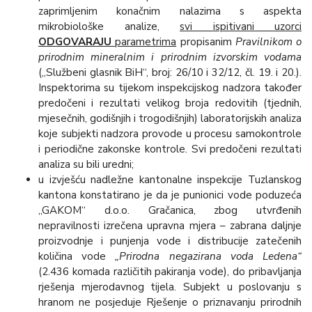
zaprimljenim konačnim nalazima s aspekta
mikrobiološke analize,
svi ispitivani uzorci
ODGOVARAJU
parametrima
propisanim
Pravilnikom o
prirodnim mineralnim i prirodnim izvorskim vodama
(„Službeni glasnik BiH“, broj: 26/10 i 32/12, čl. 19. i 20.).
Inspektorima su tijekom inspekcijskog nadzora također
predočeni i rezultati velikog broja redovitih (tjednih,
mjesečnih, godišnjih i trogodišnjih) laboratorijskih analiza
koje subjekti nadzora provode u procesu samokontrole
i periodične zakonske kontrole. Svi predočeni rezultati
analiza su bili uredni;
u izvješću nadležne kantonalne inspekcije Tuzlanskog
kantona konstatirano je da je punionici vode poduzeća
„GAKOM“ d.o.o. Gračanica, zbog utvrđenih
nepravilnosti izrečena upravna mjera – zabrana daljnje
proizvodnje i punjenja vode i distribucije zatečenih
količina vode
„Prirodna negazirana voda Ledena“
(2.436 komada različitih pakiranja vode), do pribavljanja
rješenja mjerodavnog tijela. Subjekt u poslovanju s
hranom ne posjeduje Rješenje o priznavanju prirodnih