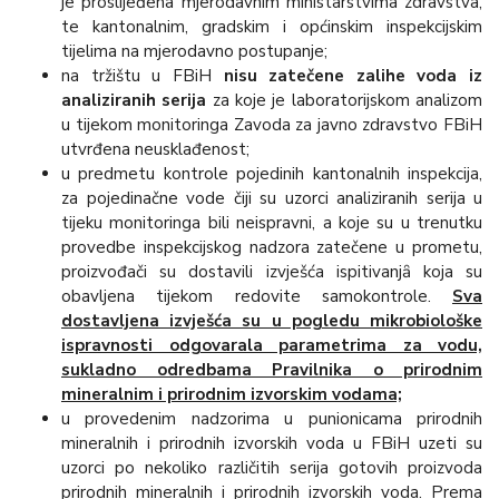
je proslijeđena mjerodavnim ministarstvima zdravstva,
te kantonalnim, gradskim i općinskim inspekcijskim
tijelima na mjerodavno postupanje;
na tržištu u FBiH
nisu zatečene zalihe voda iz
analiziranih serija
za koje je laboratorijskom analizom
u tijekom monitoringa Zavoda za javno zdravstvo FBiH
utvrđena neusklađenost;
u predmetu kontrole pojedinih kantonalnih inspekcija,
za pojedinačne vode čiji su uzorci analiziranih serija u
tijeku monitoringa bili neispravni, a koje su u trenutku
provedbe inspekcijskog nadzora zatečene u prometu,
proizvođači su dostavili izvješća ispitivanjȃ koja su
obavljena tijekom redovite samokontrole.
Sva
dostavljena izvješća su u pogledu mikrobiološke
ispravnosti odgovarala parametrima za vodu,
sukladno odredbama Pravilnika o prirodnim
mineralnim i prirodnim izvorskim vodama;
u provedenim nadzorima u punionicama prirodnih
mineralnih i prirodnih izvorskih voda u FBiH uzeti su
uzorci po nekoliko različitih serija gotovih proizvoda
prirodnih mineralnih i prirodnih izvorskih voda. Prema