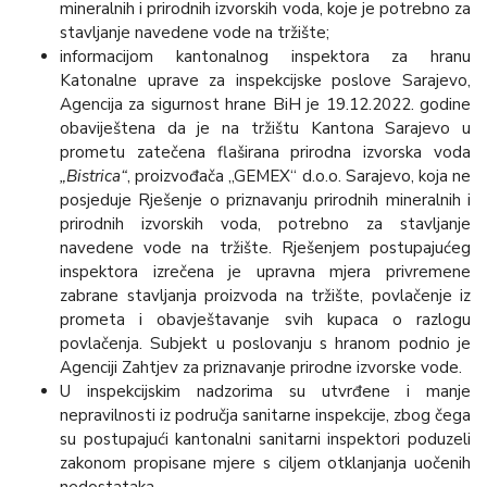
mineralnih i prirodnih izvorskih voda, koje je potrebno za
stavljanje navedene vode na tržište;
informacijom kantonalnog inspektora za hranu
Katonalne uprave za inspekcijske poslove Sarajevo,
Agencija za sigurnost hrane BiH je 19.12.2022. godine
obaviještena da je na tržištu Kantona Sarajevo u
prometu zatečena flaširana prirodna izvorska voda
„Bistrica“
, proizvođača „GEMEX“ d.o.o. Sarajevo, koja ne
posjeduje Rješenje o priznavanju prirodnih mineralnih i
prirodnih izvorskih voda, potrebno za stavljanje
navedene vode na tržište. Rješenjem postupajućeg
inspektora izrečena je upravna mjera privremene
zabrane stavljanja proizvoda na tržište, povlačenje iz
prometa i obavještavanje svih kupaca o razlogu
povlačenja. Subjekt u poslovanju s hranom podnio je
Agenciji Zahtjev za priznavanje prirodne izvorske vode.
U inspekcijskim nadzorima su utvrđene i manje
nepravilnosti iz područja sanitarne inspekcije, zbog čega
su postupajući kantonalni sanitarni inspektori poduzeli
zakonom propisane mjere s ciljem otklanjanja uočenih
nedostataka.