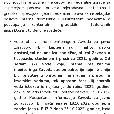
sigurnost hrane Bosne i Hercegovine i Federalne uprave za
inspekcijske poslove, provela mjerodavna kantonalna i
gradska inspekcijska tijela i Federalna uprava za inspekcijske
poslove,
prema
dostupnim i sublimiranim
podacima o
postupanju
kantonalnih, gradskih i federalnih
inspektora
, utvrđeno je sljedeće:
vode obuhvaćene monitoringom Zavoda za javno
zdravstvo FBiH
kupljene su i njihovi uzorci
dostavljeni na analizu nadležnoj službi Zavoda u
listopadu, studenom i prosincu 2021. godine. Od
sedam (7) voda koje, prema rezultatima
monitoringa Zavoda sadrže bakterije koje ne smiju
biti prisutne u prirodnim mineralnim i prirodnim
izvorskim vodama,
rok uporabe šest (6) spornih
voda istekao je najkasnije do rujna 2022. godine
,
dok je za jednu vodu rok uporabe istekao 17.11.2022.
godine. Podsjećamo,
Informacija Zavoda za javno
zdravstvo FBiH sačinjena je 18.10.2022. godine, a
zaprimljena u FUZIP dana 25.10.2022. godine
, kada