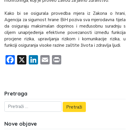
monitoringa, koji je proveo Zavod za javno zdravstvo.
Kako bi se osigurala provedba mjera iz Zakona o hrani,
Agencija za sigurnost hrane BiH poziva sva mjerodavna tijela
da osiguraju maksimalan doprinos i međusobnu suradnju s
ciljem unaprjeđenja efektivne povezanosti između funkcija
procjene rizika, upravljanja rizikom i komunikacije rizika, u
funkciji osiguranja visoke razine zaštite života i zdravlja ljudi.
Facebook
X
LinkedIn
Email
Print
Pretraga
Nove objave