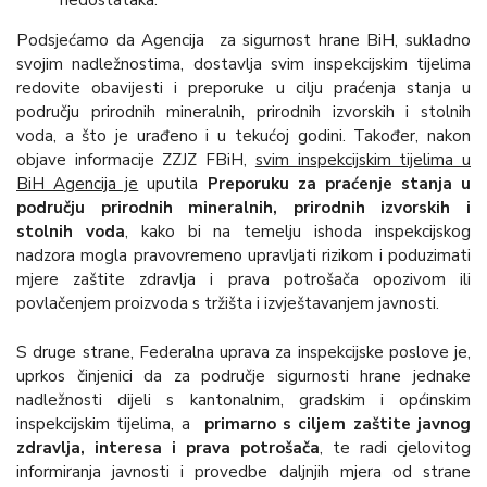
Podsjećamo da Agencija za sigurnost hrane BiH, sukladno
svojim nadležnostima, dostavlja svim inspekcijskim tijelima
redovite obavijesti i preporuke u cilju praćenja stanja u
području prirodnih mineralnih, prirodnih izvorskih i stolnih
voda, a što je urađeno i u tekućoj godini. Također, nakon
objave informacije ZZJZ FBiH,
svim inspekcijskim tijelima u
BiH Agencija je
uputila
Preporuku za praćenje stanja u
području prirodnih mineralnih, prirodnih izvorskih i
stolnih voda
, kako bi na temelju ishoda inspekcijskog
nadzora mogla pravovremeno upravljati rizikom i poduzimati
mjere zaštite zdravlja i prava potrošača opozivom ili
povlačenjem proizvoda s tržišta i izvještavanjem javnosti.
S druge strane, Federalna uprava za inspekcijske poslove je,
uprkos činjenici da za područje sigurnosti hrane jednake
nadležnosti dijeli s kantonalnim, gradskim i općinskim
inspekcijskim tijelima, a
primarno s ciljem zaštite javnog
zdravlja, interesa i prava potrošača
, te radi cjelovitog
informiranja javnosti i provedbe daljnjih mjera od strane