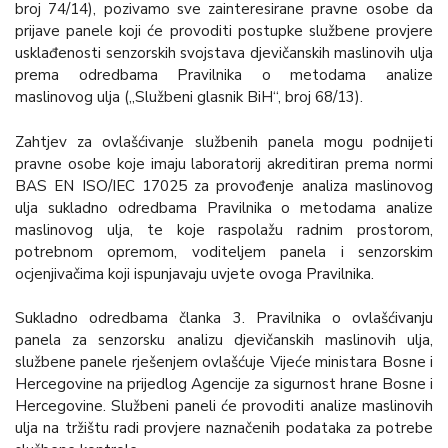
broj 74/14), pozivamo sve zainteresirane pravne osobe da
prijave panele koji će provoditi postupke službene provjere
usklađenosti senzorskih svojstava djevičanskih maslinovih ulja
prema odredbama Pravilnika o metodama analize
maslinovog ulja („Službeni glasnik BiH“, broj 68/13).
Zahtjev za ovlašćivanje službenih panela mogu podnijeti
pravne osobe koje imaju laboratorij akreditiran prema normi
BAS EN ISO/IEC 17025 za provođenje analiza maslinovog
ulja sukladno odredbama Pravilnika o metodama analize
maslinovog ulja, te koje raspolažu radnim prostorom,
potrebnom opremom, voditeljem panela i senzorskim
ocjenjivačima koji ispunjavaju uvjete ovoga Pravilnika.
Sukladno odredbama članka 3. Pravilnika o ovlašćivanju
panela za senzorsku analizu djevičanskih maslinovih ulja,
službene panele rješenjem ovlašćuje Vijeće ministara Bosne i
Hercegovine na prijedlog Agencije za sigurnost hrane Bosne i
Hercegovine. Službeni paneli će provoditi analize maslinovih
ulja na tržištu radi provjere naznačenih podataka za potrebe