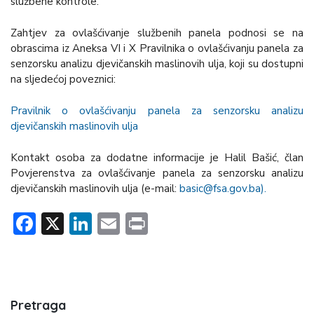
službene kontrole.
Zahtjev za ovlašćivanje službenih panela podnosi se na
obrascima iz Aneksa VI i X Pravilnika o ovlašćivanju panela za
senzorsku analizu djevičanskih maslinovih ulja, koji su dostupni
na sljedećoj poveznici:
Pravilnik o ovlašćivanju panela za senzorsku analizu
djevičanskih maslinovih ulja
Kontakt osoba za dodatne informacije je Halil Bašić, član
Povjerenstva za ovlašćivanje panela za senzorsku analizu
djevičanskih maslinovih ulja (e-mail:
basic@fsa.gov.ba).
Facebook
X
LinkedIn
Email
Print
Pretraga