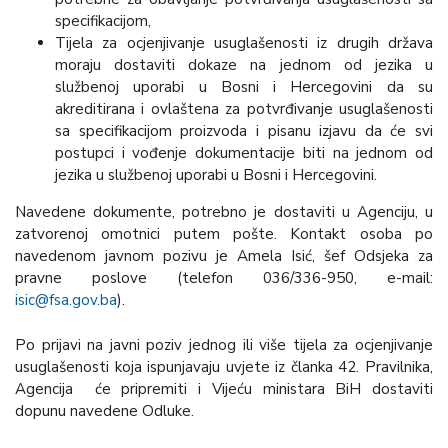
specifikacijom,
Tijela za ocjenjivanje usuglašenosti iz drugih država
moraju dostaviti dokaze na jednom od jezika u
službenoj uporabi u Bosni i Hercegovini da su
akreditirana i ovlaštena za potvrđivanje usuglašenosti
sa specifikacijom proizvoda i pisanu izjavu da će svi
postupci i vođenje dokumentacije biti na jednom od
jezika u službenoj uporabi u Bosni i Hercegovini.
Navedene dokumente, potrebno je dostaviti u Agenciju, u
zatvorenoj omotnici putem pošte. Kontakt osoba po
navedenom javnom pozivu je Amela Isić, šef Odsjeka za
pravne poslove (telefon 036/336-950, e-mail:
isic@fsa.gov.ba
).
Po prijavi na javni poziv jednog ili više tijela za ocjenjivanje
usuglašenosti koja ispunjavaju uvjete iz članka 42. Pravilnika,
Agencija će pripremiti i Vijeću ministara BiH dostaviti
dopunu navedene Odluke.