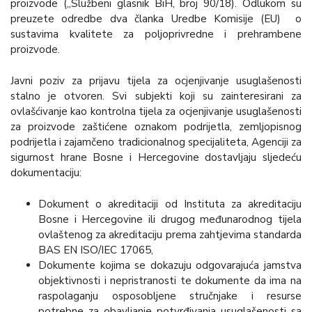
proizvode („Službeni glasnik BiH, broj 90/18). Odlukom su
preuzete odredbe dva članka Uredbe Komisije (EU) o
sustavima kvalitete za poljoprivredne i prehrambene
proizvode.
Javni poziv za prijavu tijela za ocjenjivanje usuglašenosti
stalno je otvoren. Svi subjekti koji su zainteresirani za
ovlašćivanje kao kontrolna tijela za ocjenjivanje usuglašenosti
za proizvode zaštićene oznakom podrijetla, zemljopisnog
podrijetla i zajamčeno tradicionalnog specijaliteta, Agenciji za
sigurnost hrane Bosne i Hercegovine dostavljaju sljedeću
dokumentaciju:
Dokument o akreditaciji od Instituta za akreditaciju
Bosne i Hercegovine ili drugog međunarodnog tijela
ovlaštenog za akreditaciju prema zahtjevima standarda
BAS EN ISO/IEC 17065,
Dokumente kojima se dokazuju odgovarajuća jamstva
objektivnosti i nepristranosti te dokumente da ima na
raspolaganju osposobljene stručnjake i resurse
potrebne za obavljanje potvrđivanja usuglašenosti sa