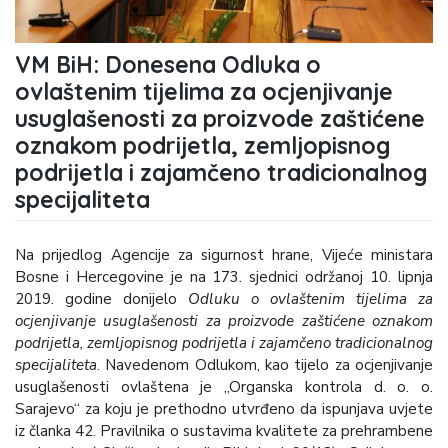
VM BiH: Donesena Odluka o
ovlaštenim tijelima za ocjenjivanje
usuglašenosti za proizvode zaštićene
oznakom podrijetla, zemljopisnog
podrijetla i zajamčeno tradicionalnog
specijaliteta
Na prijedlog Agencije za sigurnost hrane, Vijeće ministara
Bosne i Hercegovine je na 173. sjednici održanoj 10. lipnja
2019. godine donijelo
Odluku o ovlaštenim tijelima za
ocjenjivanje usuglašenosti za proizvode zaštićene oznakom
podrijetla, zemljopisnog podrijetla i zajamčeno tradicionalnog
specijaliteta
. Navedenom Odlukom, kao tijelo za ocjenjivanje
usuglašenosti ovlaštena je „Organska kontrola d. o. o.
Sarajevo“ za koju je prethodno utvrđeno da ispunjava uvjete
iz članka 42. Pravilnika o sustavima kvalitete za prehrambene