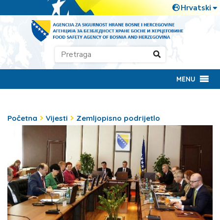
MENU
Početna
Vijesti
Zemljopisno podrijetlo