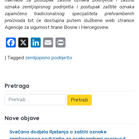
oznaka zemljopisnog podrijetla i postupak zaštite oznaka
zajamčeno tradicionalnog specijaliteta prehrambenih
proizvoda
bit će dostupna putem službene web stranice
Agencije za sigurnost hrane Bosne i Hercegovine.
Facebook
X
LinkedIn
Email
Print
|
Tagged
zemljopisno podrijetlo
Pretraga
Nove objave
Svečana dodjela Rješenja o zaštiti oznake
zemljopisnog podrijetla za prehrambeni proizvod