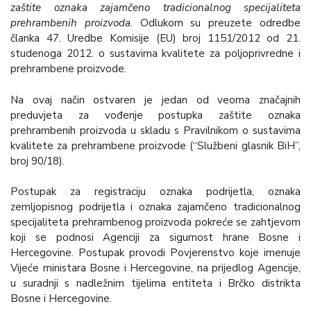
zaštite oznaka zajamčeno tradicionalnog specijaliteta
prehrambenih proizvoda
. Odlukom su preuzete odredbe
članka 47. Uredbe Komisije (EU) broj 1151/2012 od 21.
studenoga 2012. o sustavima kvalitete za poljoprivredne i
prehrambene proizvode.
Na ovaj način ostvaren je jedan od veoma značajnih
preduvjeta za vođenje postupka zaštite oznaka
prehrambenih proizvoda u skladu s Pravilnikom o sustavima
kvalitete za prehrambene proizvode (“Službeni glasnik BiH”,
broj 90/18).
Postupak za registraciju oznaka podrijetla, oznaka
zemljopisnog podrijetla i oznaka zajamčeno tradicionalnog
specijaliteta prehrambenog proizvoda pokreće se zahtjevom
koji se podnosi Agenciji za sigurnost hrane Bosne i
Hercegovine. Postupak provodi Povjerenstvo koje imenuje
Vijeće ministara Bosne i Hercegovine, na prijedlog Agencije,
u suradnji s nadležnim tijelima entiteta i Brčko distrikta
Bosne i Hercegovine.