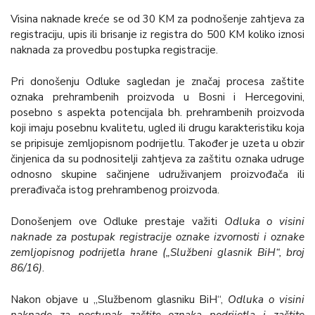
Visina naknade kreće se od 30 KM za podnošenje zahtjeva za
registraciju, upis ili brisanje iz registra do 500 KM koliko iznosi
naknada za provedbu postupka registracije.
Pri donošenju Odluke sagledan je značaj procesa zaštite
oznaka prehrambenih proizvoda u Bosni i Hercegovini,
posebno s aspekta potencijala bh. prehrambenih proizvoda
koji imaju posebnu kvalitetu, ugled ili drugu karakteristiku koja
se pripisuje zemljopisnom podrijetlu. Također je uzeta u obzir
činjenica da su podnositelji zahtjeva za zaštitu oznaka udruge
odnosno skupine sačinjene udruživanjem proizvođača ili
prerađivača istog prehrambenog proizvoda.
Donošenjem ove Odluke prestaje važiti
Odluka o visini
naknade za postupak registracije oznake izvornosti i oznake
zemljopisnog podrijetla hrane („Službeni glasnik BiH“, broj
86/16)
.
Nakon objave u „Službenom glasniku BiH“,
Odluka o visini
naknade za postupak zaštite oznaka podrijetla i zaštite