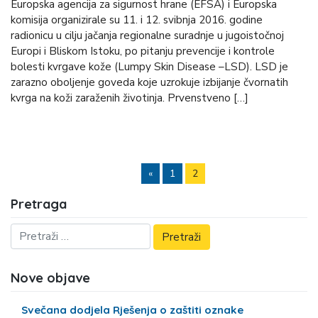
Europska agencija za sigurnost hrane (EFSA) i Europska
komisija organizirale su 11. i 12. svibnja 2016. godine
radionicu u cilju jačanja regionalne suradnje u jugoistočnoj
Europi i Bliskom Istoku, po pitanju prevencije i kontrole
bolesti kvrgave kože (Lumpy Skin Disease –LSD). LSD je
zarazno oboljenje goveda koje uzrokuje izbijanje čvornatih
kvrga na koži zaraženih životinja. Prvenstveno […]
«
1
2
Pretraga
Nove objave
Svečana dodjela Rješenja o zaštiti oznake