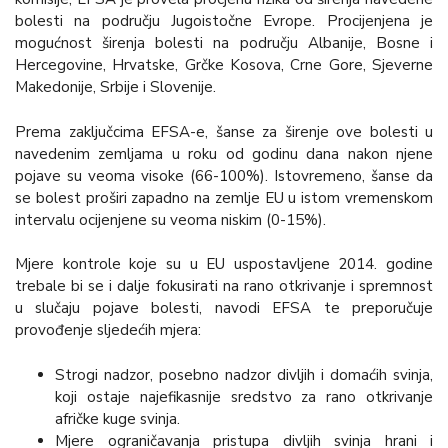
bolesti na području Jugoistočne Evrope. Procijenjena je
mogućnost širenja bolesti na području Albanije, Bosne i
Hercegovine, Hrvatske, Grčke Kosova, Crne Gore, Sjeverne
Makedonije, Srbije i Slovenije.
Prema zaključcima EFSA-e, šanse za širenje ove bolesti u
navedenim zemljama u roku od godinu dana nakon njene
pojave su veoma visoke (66-100%). Istovremeno, šanse da
se bolest proširi zapadno na zemlje EU u istom vremenskom
intervalu ocijenjene su veoma niskim (0-15%).
Mjere kontrole koje su u EU uspostavljene 2014. godine
trebale bi se i dalje fokusirati na rano otkrivanje i spremnost
u slučaju pojave bolesti, navodi EFSA te preporučuje
provođenje sljedećih mjera:
Strogi nadzor, posebno nadzor divljih i domaćih svinja,
koji ostaje najefikasnije sredstvo za rano otkrivanje
afričke kuge svinja.
Mjere ograničavanja pristupa divljih svinja hrani i