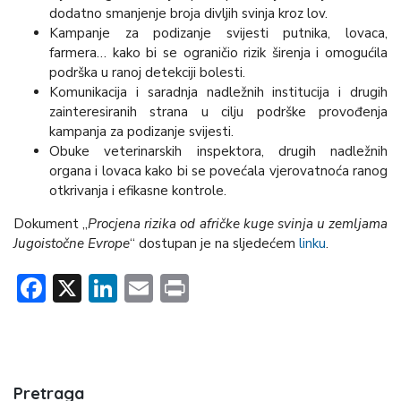
dodatno smanjenje broja divljih svinja kroz lov.
Kampanje za podizanje svijesti putnika, lovaca,
farmera… kako bi se ograničio rizik širenja i omogućila
podrška u ranoj detekciji bolesti.
Komunikacija i saradnja nadležnih institucija i drugih
zainteresiranih strana u cilju podrške provođenja
kampanja za podizanje svijesti.
Obuke veterinarskih inspektora, drugih nadležnih
organa i lovaca kako bi se povećala vjerovatnoća ranog
otkrivanja i efikasne kontrole.
Dokument „
Procjena rizika od afričke kuge svinja u zemljama
Jugoistočne Evrope
“ dostupan je na sljedećem
linku
.
Facebook
X
LinkedIn
Email
Print
Pretraga