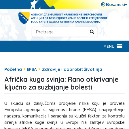
MENU
Početna
EFSA
Zdravlje i dobrobit životinja
Afrička kuga svinja: Rano otkrivanje
ključno za suzbijanje bolesti
U skladu sa zaključcima procjene rizika koju je provela
Evropska agencija za sigurnost hrane (EFSA), unaprjeđenje
nadzora, komunikacija i saradnja su ključni faktori za kontrolu
širenja afričke kuge svinja u Evropi. Na zahtjev Evropske
komisije, EFSA je provela procjenu rizika od širenja navedene