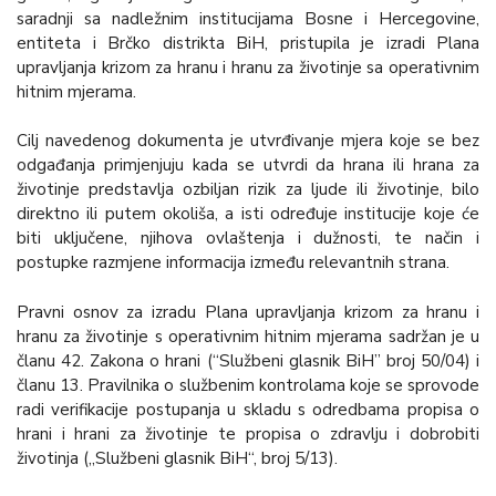
saradnji sa nadležnim institucijama Bosne i Hercegovine,
entiteta i Brčko distrikta BiH, pristupila je izradi Plana
upravljanja krizom za hranu i hranu za životinje sa operativnim
hitnim mjerama.
Cilj navedenog dokumenta je utvrđivanje mjera koje se bez
odgađanja primjenjuju kada se utvrdi da hrana ili hrana za
životinje predstavlja ozbiljan rizik za ljude ili životinje, bilo
direktno ili putem okoliša, a isti određuje institucije koje će
biti uključene, njihova ovlaštenja i dužnosti, te način i
postupke razmjene informacija između relevantnih strana.
Pravni osnov za izradu Plana upravljanja krizom za hranu i
hranu za životinje s operativnim hitnim mjerama sadržan je u
članu 42. Zakona o hrani (“Službeni glasnik BiH” broj 50/04) i
članu 13. Pravilnika o službenim kontrolama koje se sprovode
radi verifikacije postupanja u skladu s odredbama propisa o
hrani i hrani za životinje te propisa o zdravlju i dobrobiti
životinja („Službeni glasnik BiH“, broj 5/13).