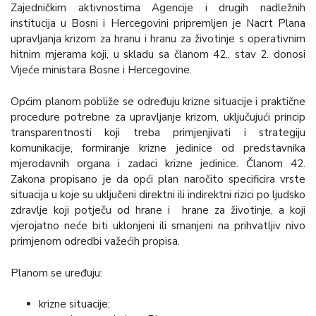
Zajedničkim aktivnostima Agencije i drugih nadležnih
institucija u Bosni i Hercegovini pripremljen je Nacrt Plana
upravljanja krizom za hranu i hranu za životinje s operativnim
hitnim mjerama koji, u skladu sa članom 42., stav 2. donosi
Vijeće ministara Bosne i Hercegovine.
Općim planom pobliže se određuju krizne situacije i praktične
procedure potrebne za upravljanje krizom, uključujući princip
transparentnosti koji treba primjenjivati i strategiju
komunikacije, formiranje krizne jedinice od predstavnika
mjerodavnih organa i zadaci krizne jedinice. Članom 42.
Zakona propisano je da opći plan naročito specificira vrste
situacija u koje su uključeni direktni ili indirektni rizici po ljudsko
zdravlje koji potječu od hrane i hrane za životinje, a koji
vjerojatno neće biti uklonjeni ili smanjeni na prihvatljiv nivo
primjenom odredbi važećih propisa.
Planom se uređuju:
krizne situacije;