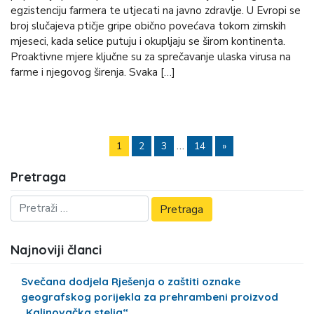
egzistenciju farmera te utjecati na javno zdravlje. U Evropi se
broj slučajeva ptičje gripe obično povećava tokom zimskih
mjeseci, kada selice putuju i okupljaju se širom kontinenta.
Proaktivne mjere ključne su za sprečavanje ulaska virusa na
farme i njegovog širenja. Svaka […]
…
1
2
3
14
»
Pretraga
Najnoviji članci
Svečana dodjela Rješenja o zaštiti oznake
geografskog porijekla za prehrambeni proizvod
„Kalinovačka stelja“