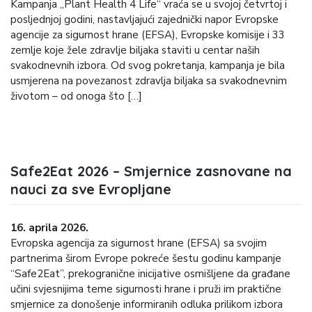
Kampanja „Plant Health 4 Life“ vraća se u svojoj četvrtoj i
posljednjoj godini, nastavljajući zajednički napor Evropske
agencije za sigurnost hrane (EFSA), Evropske komisije i 33
zemlje koje žele zdravlje biljaka staviti u centar naših
svakodnevnih izbora. Od svog pokretanja, kampanja je bila
usmjerena na povezanost zdravlja biljaka sa svakodnevnim
životom – od onoga što […]
Safe2Eat 2026 – Smjernice zasnovane na
nauci za sve Evropljane
16. aprila 2026.
Evropska agencija za sigurnost hrane (EFSA) sa svojim
partnerima širom Evrope pokreće šestu godinu kampanje
“Safe2Eat”, prekogranične inicijative osmišljene da građane
učini svjesnijima teme sigurnosti hrane i pruži im praktične
smjernice za donošenje informiranih odluka prilikom izbora