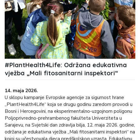
#PlantHealth4Life: Održana edukativna
vježba „Mali fitosanitarni inspektori“
14. maja 2026.
U sklopu kampanje Evropske agencije za sigurnost hrane
„PlantHealth4Life“ koja se drugu godinu zaredom provodi u
Bosni i Hercegovini, na eksperimentalno-uzgojnom poligonu
Poljoprivredno-prehrambenog fakulteta Univerziteta u
Sarajevu, na Svjetski dan zdravlja bilja, 12. maja 2026. godine,
održana je edukativna vježba „Mali fitosanitarni inspektori“ na
kojoj su učestvovala djeca predškolskog uzrasta. Edukativnu