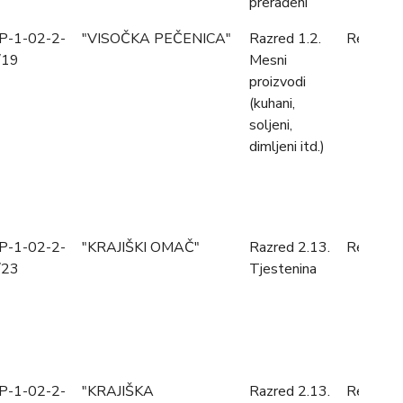
prerađeni
P-1-02-2-
"VISOČKA PEČENICA"
Razred 1.2.
Registro
/19
Mesni
proizvodi
(kuhani,
soljeni,
dimljeni itd.)
P-1-02-2-
"KRAJIŠKI OMAČ"
Razred 2.13.
Registro
/23
Tjestenina
P-1-02-2-
"KRAJIŠKA
Razred 2.13.
Registro