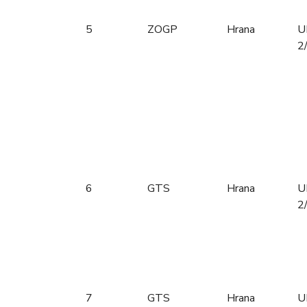
5
ZOGP
Hrana
U
2
6
GTS
Hrana
U
2
7
GTS
Hrana
U