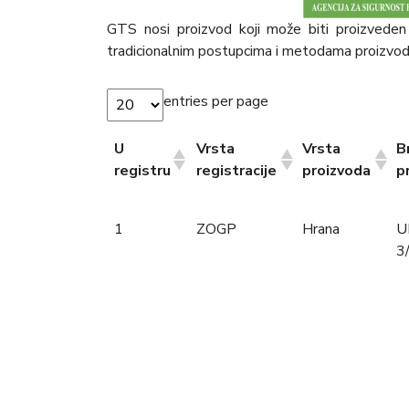
GTS nosi proizvod koji može biti proizveden b
tradicionalnim postupcima i metodama proizvodnj
entries per page
U
Vrsta
Vrsta
B
registru
registracije
proizvoda
p
U
Vrsta
Vrsta
B
1
ZOGP
Hrana
U
registru
registracije
proizvoda
p
3