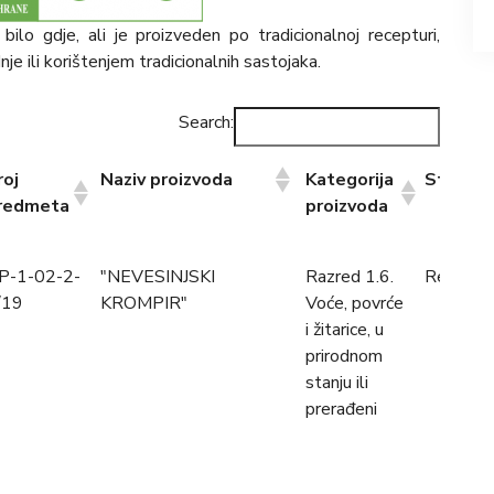
ilo gdje, ali je proizveden po tradicionalnoj recepturi,
e ili korištenjem tradicionalnih sastojaka.
Search:
roj
Naziv proizvoda
Kategorija
Status
redmeta
proizvoda
roj
Naziv proizvoda
Kategorija
Status
P-1-02-2-
"NEVESINJSKI
Razred 1.6.
Registro
redmeta
proizvoda
/19
KROMPIR"
Voće, povrće
i žitarice, u
prirodnom
stanju ili
prerađeni