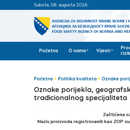
subota, 08. augusta 2026.
Pro
Početna
O nama
Vijesti
rizi
Početna
Politika kvaliteta
Oznake porij
Oznake porijekla, geografsk
tradicionalnog specijaliteta
Zaštićena o
Naziv proizvoda registrovanih kao ZOP su 