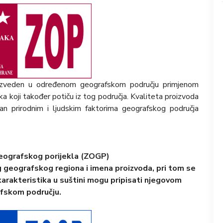
oizveden u određenom geografskom području primjenom
jaka koji također potiču iz tog područja. Kvaliteta proizvoda
 prirodnim i ljudskim faktorima geografskog područja
eografskog porijekla (ZOGP)
eografskog regiona i imena proizvoda, pri tom se
 karakteristika u suštini mogu pripisati njegovom
fskom području.