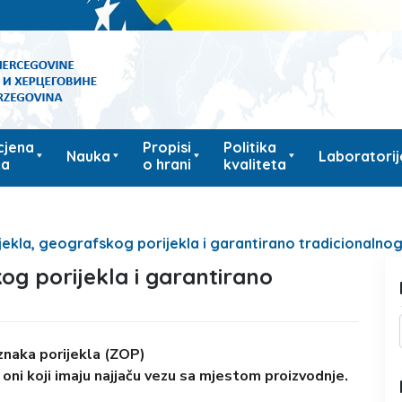
cjena
Propisi
Politika
Nauka
Laboratorij
ka
o hrani
kvaliteta
ekla, geografskog porijekla i garantirano tradicionalnog 
og porijekla i garantirano
znaka porijekla (ZOP)
oni koji imaju najjaču vezu sa mjestom proizvodnje.