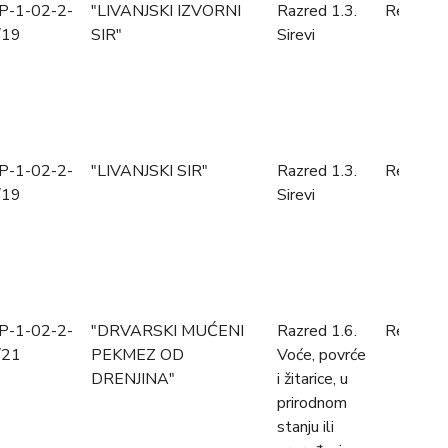
P-1-02-2-
"LIVANJSKI IZVORNI
Razred 1.3.
Registro
/19
SIR"
Sirevi
P-1-02-2-
"LIVANJSKI SIR"
Razred 1.3.
Registro
/19
Sirevi
P-1-02-2-
"DRVARSKI MUĆENI
Razred 1.6.
Registro
/21
PEKMEZ OD
Voće, povrće
DRENJINA"
i žitarice, u
prirodnom
stanju ili