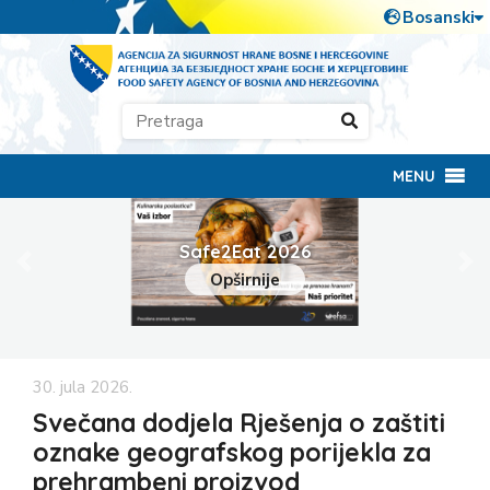
MENU
Spriječite širenje ptičje gripe (#NoBirdFlu)
Prethodna
Slj
Opširnije
30. jula 2026.
Svečana dodjela Rješenja o zaštiti
oznake geografskog porijekla za
prehrambeni proizvod