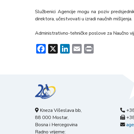
Službenici Agencije mogu na poziv predsjedni
direktora, učestvovati u izradi naučnih mišljenja.
Administrativno-tehničke poslove za Naučno vij
Facebook
X
LinkedIn
Email
Print
Kneza Višeslava bb,
+38
88 000 Mostar,
+38
Bosna i Hercegovina
age
Radno vrijeme: