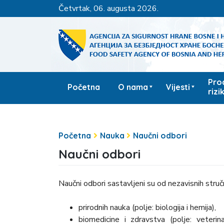
četvrtak, 06. augusta 2026.
Pro
Početna
O nama
Vijesti
rizi
Početna
Nauka
Naučni odbori
Naučni odbori
Naučni odbori sastavljeni su od nezavisnih stručn
prirodnih nauka (polje: biologija i hemija),
biomedicine i zdravstva (polje: veterin