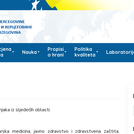
cjena
Propisi
Politika
Nauka
Laboratorij
ka
o hrani
kvaliteta
jaka iz sljedećih oblasti:
arska medicina, javno zdravstvo i zdravstvena zaštita,