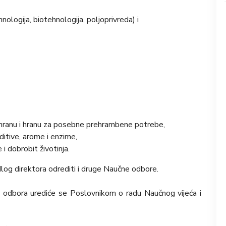
ologija, biotehnologija, poljoprivreda) i
 hranu i hranu za posebne prehrambene potrebe,
itive, arome i enzime,
 i dobrobit životinja.
log direktora odrediti i druge Naučne odbore.
h odbora urediće se Poslovnikom o radu Naučnog vijeća i