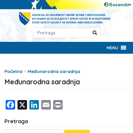
MENU
Početna
Međunarodna saradnja
Međunarodna saradnja
Facebook
X
LinkedIn
Email
Print
Pretraga