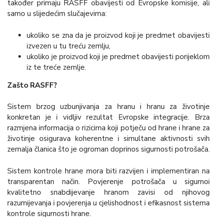
također primaju RASFF obavijesti od Evropske komisije, ali
samo u slijedećim slučajevima:
ukoliko se zna da je proizvod koji je predmet obavijesti
izvezen u tu treću zemlju,
ukoliko je proizvod koji je predmet obavijesti porijeklom
iz te treće zemlje.
Zašto RASFF?
Sistem brzog uzbunjivanja za hranu i hranu za životinje
konkretan je i vidljiv rezultat Evropske integracije. Brza
razmjena informacija o rizicima koji potječu od hrane i hrane za
životinje osigurava koherentne i simultane aktivnosti svih
zemalja članica što je ogroman doprinos sigurnosti potrošača.
Sistem kontrole hrane mora biti razvijen i implementiran na
transparentan način. Povjerenje potrošača u sigurnoi
kvalitetno snabdijevanje hranom zavisi od njihovog
razumijevanja i povjerenja u cjelishodnost i efikasnost sistema
kontrole sigurnosti hrane.