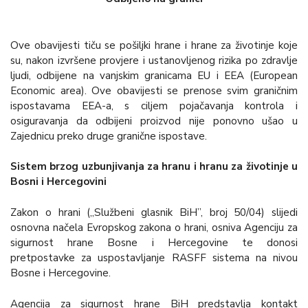
Ove obavijesti tiču se pošiljki hrane i hrane za životinje koje
su, nakon izvršene provjere i ustanovljenog rizika po zdravlje
ljudi, odbijene na vanjskim granicama EU i EEA (European
Economic area). Ove obavijesti se prenose svim graničnim
ispostavama EEA-a, s ciljem pojačavanja kontrola i
osiguravanja da odbijeni proizvod nije ponovno ušao u
Zajednicu preko druge granične ispostave.
Sistem brzog uzbunjivanja za hranu i hranu za životinje u
Bosni i Hercegovini
Zakon o hrani („Službeni glasnik BiH”, broj 50/04) slijedi
osnovna načela Evropskog zakona o hrani, osniva Agenciju za
sigurnost hrane Bosne i Hercegovine te donosi
pretpostavke za uspostavljanje RASFF sistema na nivou
Bosne i Hercegovine.
Agencija za sigurnost hrane BiH predstavlja kontakt