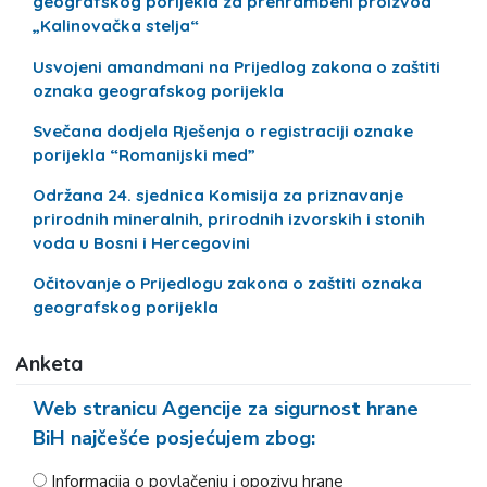
geografskog porijekla za prehrambeni proizvod
„Kalinovačka stelja“
Usvojeni amandmani na Prijedlog zakona o zaštiti
oznaka geografskog porijekla
Svečana dodjela Rješenja o registraciji oznake
porijekla “Romanijski med”
Održana 24. sjednica Komisija za priznavanje
prirodnih mineralnih, prirodnih izvorskih i stonih
voda u Bosni i Hercegovini
Očitovanje o Prijedlogu zakona o zaštiti oznaka
geografskog porijekla
Anketa
Web stranicu Agencije za sigurnost hrane
BiH najčešće posjećujem zbog:
Informacija o povlačenju i opozivu hrane