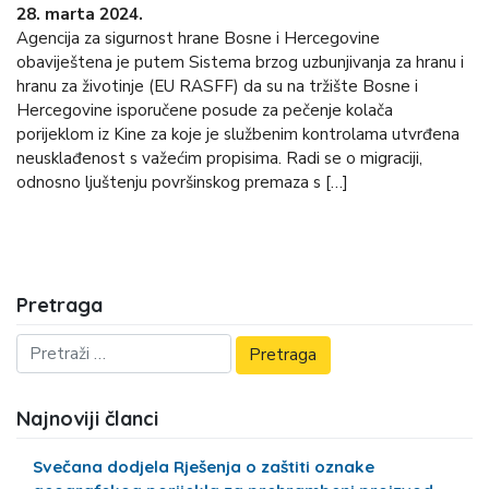
28. marta 2024.
Agencija za sigurnost hrane Bosne i Hercegovine
obaviještena je putem Sistema brzog uzbunjivanja za hranu i
hranu za životinje (EU RASFF) da su na tržište Bosne i
Hercegovine isporučene posude za pečenje kolača
porijeklom iz Kine za koje je službenim kontrolama utvrđena
neusklađenost s važećim propisima. Radi se o migraciji,
odnosno ljuštenju površinskog premaza s […]
Pretraga
Najnoviji članci
Svečana dodjela Rješenja o zaštiti oznake