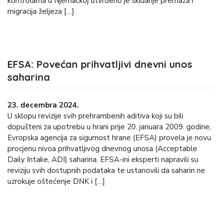
kontrolama u Njemačkoj utvrđeno je skidanje premaza i
migracija željeza […]
EFSA: Povećan prihvatljivi dnevni unos
saharina
23. decembra 2024.
U sklopu revizije svih prehrambenih aditiva koji su bili
dopušteni za upotrebu u hrani prije 20. januara 2009. godine,
Evropska agencija za sigurnost hrane (EFSA) provela je novu
procjenu nivoa prihvatljivog dnevnog unosa (Acceptable
Daily Intake, ADI) saharina. EFSA-ini eksperti napravili su
reviziju svih dostupnih podataka te ustanovili da saharin ne
uzrokuje oštećenje DNK i […]