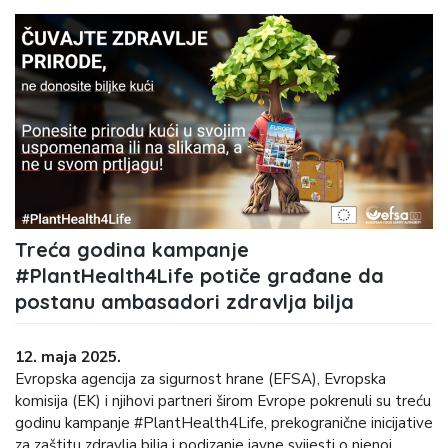
Treća godina kampanje
#PlantHealth4Life potiče građane da
postanu ambasadori zdravlja bilja
12. maja 2025.
Evropska agencija za sigurnost hrane (EFSA), Evropska
komisija (EK) i njihovi partneri širom Evrope pokrenuli su treću
godinu kampanje #PlantHealth4Life, prekogranične inicijative
za zaštitu zdravlja bilja i podizanje javne svijesti o njenoj