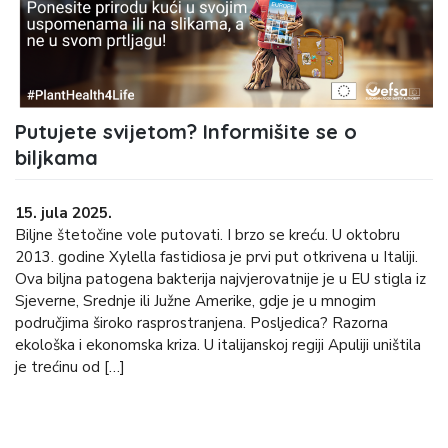
Putujete svijetom? Informišite se o
biljkama
15. jula 2025.
Biljne štetočine vole putovati. I brzo se kreću. U oktobru
2013. godine Xylella fastidiosa je prvi put otkrivena u Italiji.
Ova biljna patogena bakterija najvjerovatnije je u EU stigla iz
Sjeverne, Srednje ili Južne Amerike, gdje je u mnogim
područjima široko rasprostranjena. Posljedica? Razorna
ekološka i ekonomska kriza. U italijanskoj regiji Apuliji uništila
je trećinu od […]