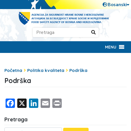
MENU
Početna
Politika kvaliteta
Podrška
Podrška
Facebook
X
LinkedIn
Email
Print
Pretraga