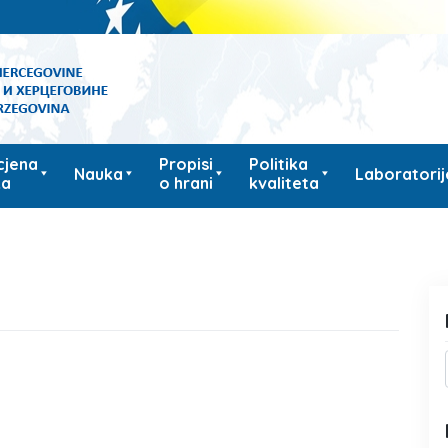
cjena
Propisi
Politika
Nauka
Laboratorij
ka
o hrani
kvaliteta