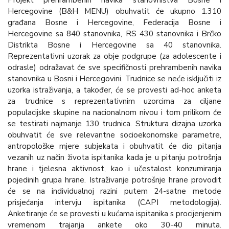
Projekt prehrambenih navika stanovništva Bosne i
Hercegovine (B&H MENU) obuhvatit će ukupno 1.310
građana Bosne i Hercegovine, Federacija Bosne i
Hercegovine sa 840 stanovnika, RS 430 stanovnika i Brčko
Distrikta Bosne i Hercegovine sa 40 stanovnika.
Reprezentativni uzorak za obje podgrupe (za adolescente i
odrasle) odražavat će sve specifičnosti prehrambenih navika
stanovnika u Bosni i Hercegovini. Trudnice se neće isključiti iz
uzorka istraživanja, a također, će se provesti ad-hoc anketa
za trudnice s reprezentativnim uzorcima za ciljane
populacijske skupine na nacionalnom nivou i tom prilikom će
se testirati najmanje 130 trudnica. Struktura dizajna uzorka
obuhvatit će sve relevantne socioekonomske parametre,
antropološke mjere subjekata i obuhvatit će dio pitanja
vezanih uz način života ispitanika kada je u pitanju potrošnja
hrane i tjelesna aktivnost, kao i učestalost konzumiranja
pojedinih grupa hrane. Istraživanje potrošnje hrane provodit
će se na individualnoj razini putem 24-satne metode
prisjećanja intervju ispitanika (CAPI metodologija).
Anketiranje će se provesti u kućama ispitanika s procijenjenim
vremenom trajanja ankete oko 30-40 minuta.