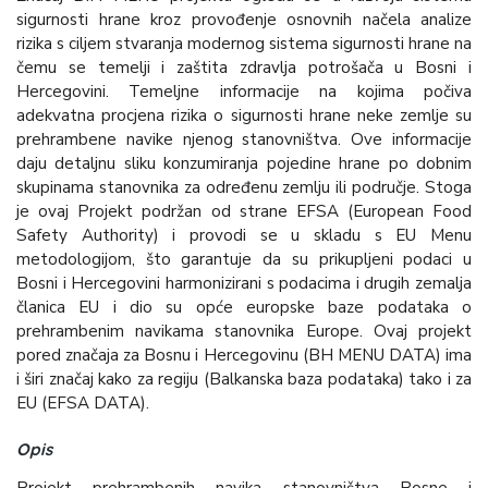
sigurnosti hrane kroz provođenje osnovnih načela analize
rizika s ciljem stvaranja modernog sistema sigurnosti hrane na
čemu se temelji i zaštita zdravlja potrošača u Bosni i
Hercegovini. Temeljne informacije na kojima počiva
adekvatna procjena rizika o sigurnosti hrane neke zemlje su
prehrambene navike njenog stanovništva. Ove informacije
daju detaljnu sliku konzumiranja pojedine hrane po dobnim
skupinama stanovnika za određenu zemlju ili područje. Stoga
je ovaj Projekt podržan od strane EFSA (European Food
Safety Authority) i provodi se u skladu s EU Menu
metodologijom, što garantuje da su prikupljeni podaci u
Bosni i Hercegovini harmonizirani s podacima i drugih zemalja
članica EU i dio su opće europske baze podataka o
prehrambenim navikama stanovnika Europe. Ovaj projekt
pored značaja za Bosnu i Hercegovinu (BH MENU DATA) ima
i širi značaj kako za regiju (Balkanska baza podataka) tako i za
EU (EFSA DATA).
Opis