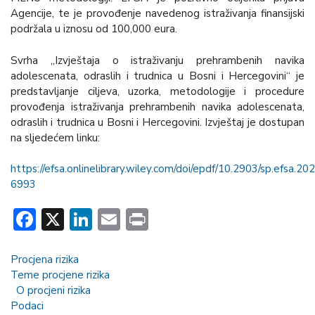
Agencije, te je provođenje navedenog istraživanja finansijski
podržala u iznosu od 100,000 eura.
Svrha „Izvještaja o istraživanju prehrambenih navika
adolescenata, odraslih i trudnica u Bosni i Hercegovini“ je
predstavljanje ciljeva, uzorka, metodologije i procedure
provođenja istraživanja prehrambenih navika adolescenata,
odraslih i trudnica u Bosni i Hercegovini. Izvještaj je dostupan
na sljedećem linku:
https://efsa.onlinelibrary.wiley.com/doi/epdf/10.2903/sp.efsa.20
6993
Facebook
X
LinkedIn
Email
Print
Procjena rizika
Teme procjene rizika
O procjeni rizika
Podaci