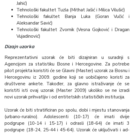
Jahić)
Tehnološki fakultet Tuzla (Mithat Jašić i Milica Vilušić)
Tehnološki fakultet Banja Luka (Goran Vučić i
Aleksandar Savić)
Tehnološki fakultet Zvornik (Vesna Gojković i Dragan
Vujadinović)
Dizajn uzorka
Reprezentativni uzorak će biti dizajniran u suradnji s
Agencijom za statistiku Bosne i Hercegovine. Za potrebe
pilot projekta koristiti će se Glavni (Master) uzorak za Bosnu i
Hercegovinu iz 2009. godine koji se uobičajeno koristi za
društvene ankete. Također, za glavno istraživanje će se
koristiti isti ovaj uzorak (Master 2009) ukoliko se ne izradi
novi uzorak prihvatljiv i od entitetskih statističkih institucija.
Uzorak će biti stratificiran po spolu, dobi i mjestu stanovanja
(urbano-ruralno). Adolescenti (10-17) će imati dvije
podgrupe (10-14 i 15-17) i odrasli (18-64) će imati 3
podgrupe (18-24, 25-44 i 45-64). Uzorak će uključivati i ad-