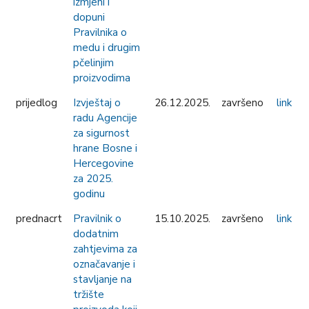
izmjeni i
dopuni
Pravilnika o
medu i drugim
pčelinjim
proizvodima
prijedlog
Izvještaj o
26.12.2025.
završeno
link
radu Agencije
za sigurnost
hrane Bosne i
Hercegovine
za 2025.
godinu
prednacrt
Pravilnik o
15.10.2025.
završeno
link
dodatnim
zahtjevima za
označavanje i
stavljanje na
tržište