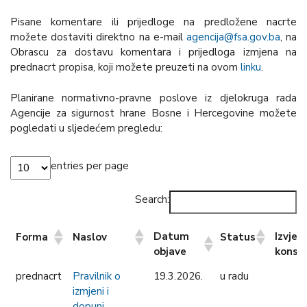
Pisane komentare ili prijedloge na predložene nacrte
možete dostaviti direktno na e-mail
agencija@fsa.gov.ba
, na
Obrascu za dostavu komentara i prijedloga izmjena na
prednacrt propisa, koji možete preuzeti na ovom
linku
.
Planirane normativno-pravne poslove iz djelokruga rada
Agencije za sigurnost hrane Bosne i Hercegovine možete
pogledati u sljedećem pregledu:
entries per page
Search:
Datum
Izvješt
Forma
Naslov
Status
objave
konsu
Datum
Izvješt
Forma
Naslov
Status
prednacrt
Pravilnik o
19.3.2026.
u radu
objave
konsu
izmjeni i
dopuni