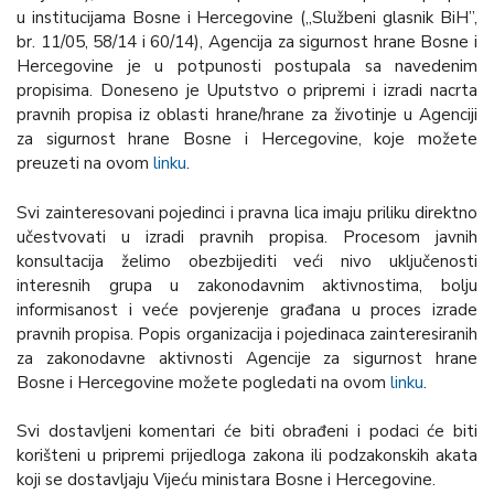
u institucijama Bosne i Hercegovine („Službeni glasnik BiH”,
br. 11/05, 58/14 i 60/14), Agencija za sigurnost hrane Bosne i
Hercegovine je u potpunosti postupala sa navedenim
propisima. Doneseno je Uputstvo o pripremi i izradi nacrta
pravnih propisa iz oblasti hrane/hrane za životinje u Agenciji
za sigurnost hrane Bosne i Hercegovine, koje možete
preuzeti na ovom
linku
.
Svi zainteresovani pojedinci i pravna lica imaju priliku direktno
učestvovati u izradi pravnih propisa. Procesom javnih
konsultacija želimo obezbijediti veći nivo uključenosti
interesnih grupa u zakonodavnim aktivnostima, bolju
informisanost i veće povjerenje građana u proces izrade
pravnih propisa. Popis organizacija i pojedinaca zainteresiranih
za zakonodavne aktivnosti Agencije za sigurnost hrane
Bosne i Hercegovine možete pogledati na ovom
linku
.
Svi dostavljeni komentari će biti obrađeni i podaci će biti
korišteni u pripremi prijedloga zakona ili podzakonskih akata
koji se dostavljaju Vijeću ministara Bosne i Hercegovine.