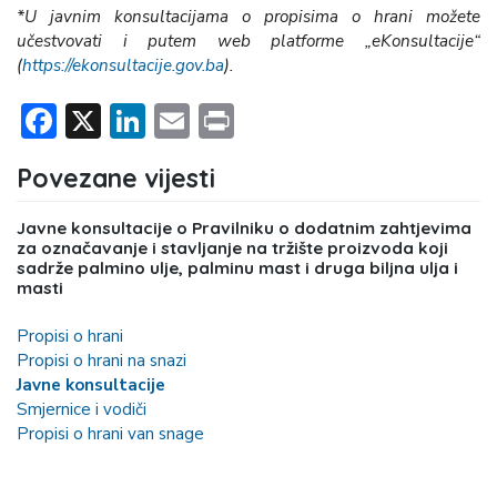
*U javnim konsultacijama o propisima o hrani možete
učestvovati i putem web platforme „eKonsultacije“
(
https://ekonsultacije.gov.ba
).
Facebook
X
LinkedIn
Email
Print
Povezane vijesti
Javne konsultacije o Pravilniku o dodatnim zahtjevima
za označavanje i stavljanje na tržište proizvoda koji
sadrže palmino ulje, palminu mast i druga biljna ulja i
masti
Propisi o hrani
Propisi o hrani na snazi
Javne konsultacije
Smjernice i vodiči
Propisi o hrani van snage