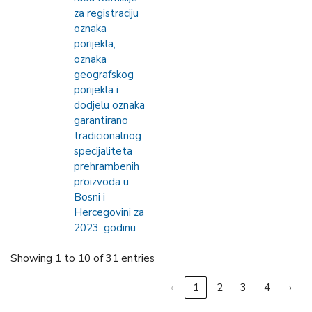
za registraciju
oznaka
porijekla,
oznaka
geografskog
porijekla i
dodjelu oznaka
garantirano
tradicionalnog
specijaliteta
prehrambenih
proizvoda u
Bosni i
Hercegovini za
2023. godinu
Showing 1 to 10 of 31 entries
‹
1
2
3
4
›