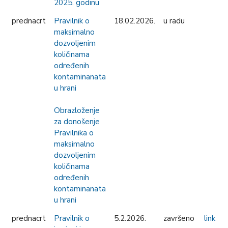
2025. godinu
prednacrt
Pravilnik o
18.02.2026.
u radu
maksimalno
dozvoljenim
količinama
određenih
kontaminanata
u hrani
Obrazloženje
za donošenje
Pravilnika o
maksimalno
dozvoljenim
količinama
određenih
kontaminanata
u hrani
prednacrt
Pravilnik o
5.2.2026.
završeno
link