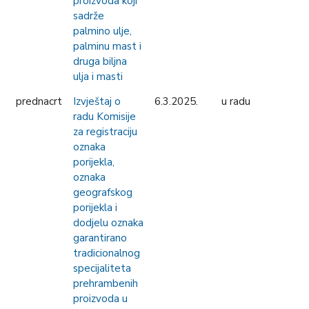
proizvoda koji
sadrže
palmino ulje,
palminu mast i
druga biljna
ulja i masti
prednacrt
Izvještaj o
6.3.2025.
u radu
radu Komisije
za registraciju
oznaka
porijekla,
oznaka
geografskog
porijekla i
dodjelu oznaka
garantirano
tradicionalnog
specijaliteta
prehrambenih
proizvoda u