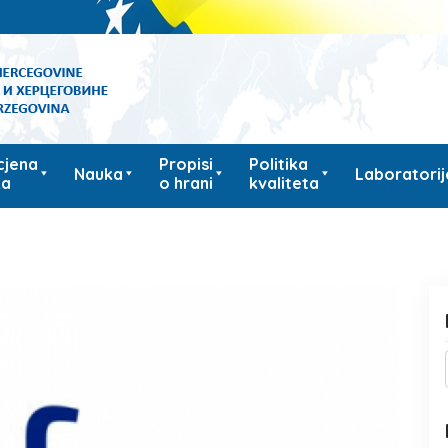
cjena
Propisi
Politika
Nauka
Laboratorij
ka
o hrani
kvaliteta