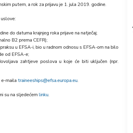
kim putem, a rok za prijavu je 1. jula 2019. godine.
 uslove:
odine do datuma krajnjeg roka prijave na natječaj;
imalno B2 prema CEFR);
u praksu u EFSA-i, bio u radnom odnosu s EFSA-om na bilo
nade od EFSA-e;
voljava zahtjeve poslova u koje će biti uključen (npr.
m e-maila
traineeships@efsa.europa.eu
.
upni su na sljedećem
linku
.