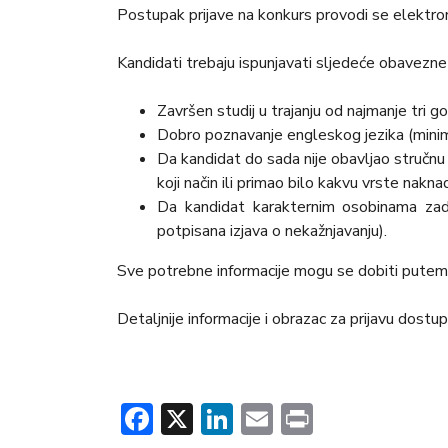
Postupak prijave na konkurs provodi se elektrons
Kandidati trebaju ispunjavati sljedeće obavezne
Završen studij u trajanju od najmanje tri g
Dobro poznavanje engleskog jezika (min
Da kandidat do sada nije obavljao stručn
koji način ili primao bilo kakvu vrste nak
Da kandidat karakternim osobinama zado
potpisana izjava o nekažnjavanju).
Sve potrebne informacije mogu se dobiti pute
Detaljnije informacije i obrazac za prijavu dost
Facebook
X
LinkedIn
Email
Print