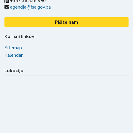
+387 36 336 990
agencija@fsa.gov.ba
Pišite nam
Korisni linkovi
Sitemap
Kalendar
Lokacija