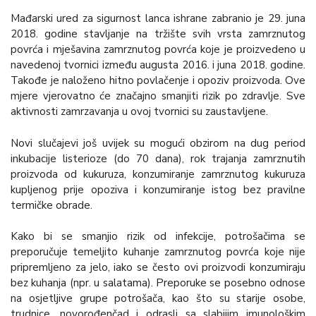
Mađarski ured za sigurnost lanca ishrane zabranio je 29. juna
2018. godine stavljanje na tržište svih vrsta zamrznutog
povrća i mješavina zamrznutog povrća koje je proizvedeno u
navedenoj tvornici između augusta 2016. i juna 2018. godine.
Takođe je naloženo hitno povlačenje i opoziv proizvoda. Ove
mjere vjerovatno će značajno smanjiti rizik po zdravlje. Sve
aktivnosti zamrzavanja u ovoj tvornici su zaustavljene.
Novi slučajevi još uvijek su mogući obzirom na dug period
inkubacije listerioze (do 70 dana), rok trajanja zamrznutih
proizvoda od kukuruza, konzumiranje zamrznutog kukuruza
kupljenog prije opoziva i konzumiranje istog bez pravilne
termičke obrade.
Kako bi se smanjio rizik od infekcije, potrošačima se
preporučuje temeljito kuhanje zamrznutog povrća koje nije
pripremljeno za jelo, iako se često ovi proizvodi konzumiraju
bez kuhanja (npr. u salatama). Preporuke se posebno odnose
na osjetljive grupe potrošača, kao što su starije osobe,
trudnice, novorođenčad i odrasli sa slabijim imunološkim