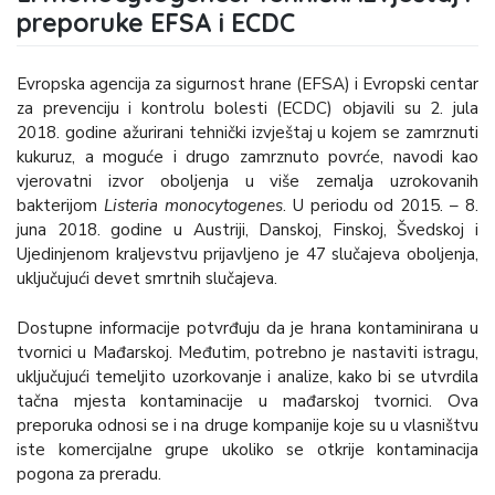
preporuke EFSA i ECDC
Evropska agencija za sigurnost hrane (EFSA) i Evropski centar
za prevenciju i kontrolu bolesti (ECDC) objavili su 2. jula
2018. godine ažurirani tehnički izvještaj u kojem se zamrznuti
kukuruz, a moguće i drugo zamrznuto povrće, navodi kao
vjerovatni izvor oboljenja u više zemalja uzrokovanih
bakterijom
Listeria monocytogenes
. U periodu od 2015. – 8.
juna 2018. godine u Austriji, Danskoj, Finskoj, Švedskoj i
Ujedinjenom kraljevstvu prijavljeno je 47 slučajeva oboljenja,
uključujući devet smrtnih slučajeva.
Dostupne informacije potvrđuju da je hrana kontaminirana u
tvornici u Mađarskoj. Međutim, potrebno je nastaviti istragu,
uključujući temeljito uzorkovanje i analize, kako bi se utvrdila
tačna mjesta kontaminacije u mađarskoj tvornici. Ova
preporuka odnosi se i na druge kompanije koje su u vlasništvu
iste komercijalne grupe ukoliko se otkrije kontaminacija
pogona za preradu.