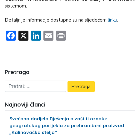
sistemom.
Detaljnije informacije dostupne su na sljedećem
linku
.
Facebook
X
LinkedIn
Email
Print
Pretraga
Najnoviji članci
Svečana dodjela Rješenja o zaštiti oznake
geografskog porijekla za prehrambeni proizvod
„Kalinovačka stelja“