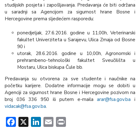
studijskih posjeta i zapošljavanja. Predavanja će biti održana
u saradnji sa Agencijom za sigurnost hrane Bosne i
Hercegovine prema sljedećem rasporedu:
ponedjeljak, 27.6.2016. godine u 11,00h, Veterinarski
fakultet Univerziteta u Sarajevu, Ulica Zmaja od Bosne
90 i
utorak, 28.6.2016. godine u 10,00h, Agronomski i
prehrambeno-tehnološki fakultet Sveučilišta u
Mostaru, Ulica biskupa Čule bb.
Predavanja su otvorena za sve studente i naučnike na
početku karijere. Dodatne informacije mogu se dobiti u
Agenciji za sigurnost hrane Bosne i Hercegovine pozivom na
broj 036 336 950 ili putem e-maila
arar@fsa.gov.ba
i
vidacak@fsa.gov.ba
.
Facebook
X
LinkedIn
Email
Print