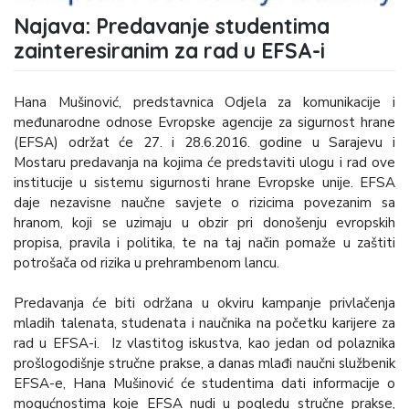
Najava: Predavanje studentima
zainteresiranim za rad u EFSA-i
Hana Mušinović, predstavnica Odjela za komunikacije i
međunarodne odnose Evropske agencije za sigurnost hrane
(EFSA) održat će 27. i 28.6.2016. godine u Sarajevu i
Mostaru predavanja na kojima će predstaviti ulogu i rad ove
institucije u sistemu sigurnosti hrane Evropske unije. EFSA
daje nezavisne naučne savjete o rizicima povezanim sa
hranom, koji se uzimaju u obzir pri donošenju evropskih
propisa, pravila i politika, te na taj način pomaže u zaštiti
potrošača od rizika u prehrambenom lancu.
Predavanja će biti održana u okviru kampanje privlačenja
mladih talenata, studenata i naučnika na početku karijere za
rad u EFSA-i. Iz vlastitog iskustva, kao jedan od polaznika
prošlogodišnje stručne prakse, a danas mlađi naučni službenik
EFSA-e, Hana Mušinović će studentima dati informacije o
mogućnostima koje EFSA nudi u pogledu stručne prakse,