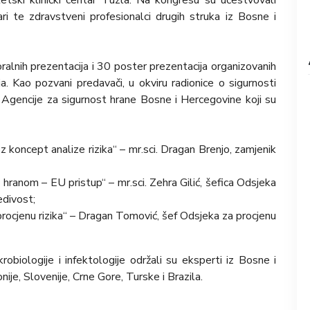
nari te zdravstveni profesionalci drugih struka iz Bosne i
lnih prezentacija i 30 poster prezentacija organizovanih
čja. Kao pozvani predavači, u okviru radionice o sigurnosti
 Agencije za sigurnost hrane Bosne i Hercegovine koji su
z koncept analize rizika“ – mr.sci. Dragan Brenjo, zamjenik
hranom – EU pristup“ – mr.sci. Zehra Gilić, šefica Odsjeka
jedivost;
procjenu rizika“ – Dragan Tomović, šef Odsjeka za procjenu
biologije i infektologije održali su eksperti iz Bosne i
je, Slovenije, Crne Gore, Turske i Brazila.