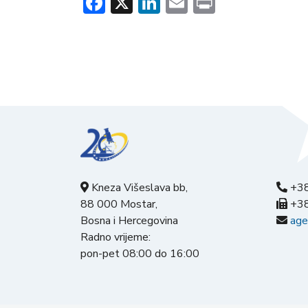
Facebook
X
LinkedIn
Email
Print
Kneza Višeslava bb,
+38
88 000 Mostar,
+38
Bosna i Hercegovina
age
Radno vrijeme:
pon-pet 08:00 do 16:00