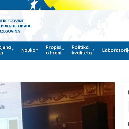
cjena
Propisi
Politika
Nauka
Laboratorij
ka
o hrani
kvaliteta